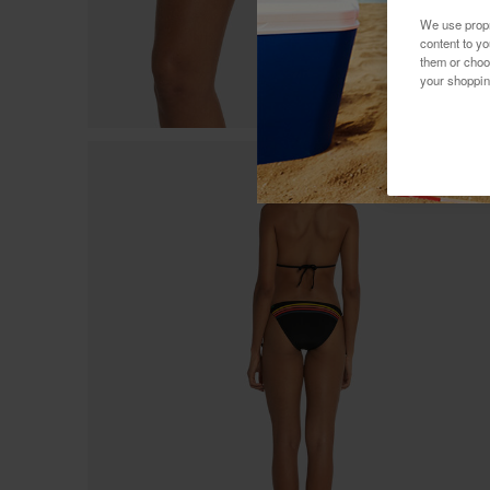
We use propri
content to y
them or choo
your shoppin