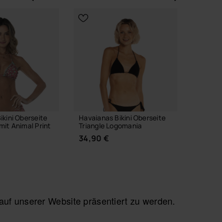
Vorherige
Weite
ikini Oberseite
Havaianas Bikini Oberseite
Havaian
mit Animal Print
Triangle Logomania
Classic 
34,90 €
34,90
f unserer Website präsentiert zu werden.