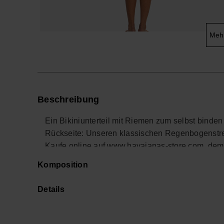
Meh
Beschreibung
Ein Bikiniunterteil mit Riemen zum selbst binden 
Rückseite: Unseren klassischen Regenbogenstreif
Kaufe online auf www.havaianas-store.com, dem 
deinen Stil auf das nächste Level.
Komposition
Details