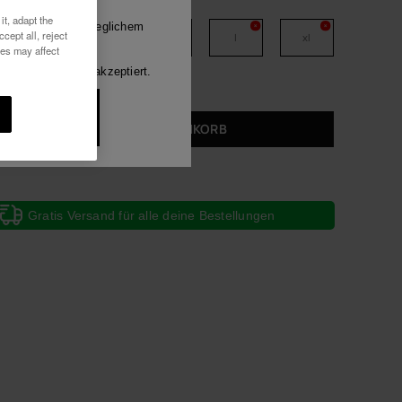
Wähle deine Größe
Luna
it, adapt the
mitteilungen auf jeglichem
cept all, reject
xs
s
m
l
xl
h habe die
ies may affect
Alle anzeigen
rung
gelesen und akzeptiert.
öchte 10%
abatt
IN DEN WARENKORB
Gratis Versand für alle deine Bestellungen