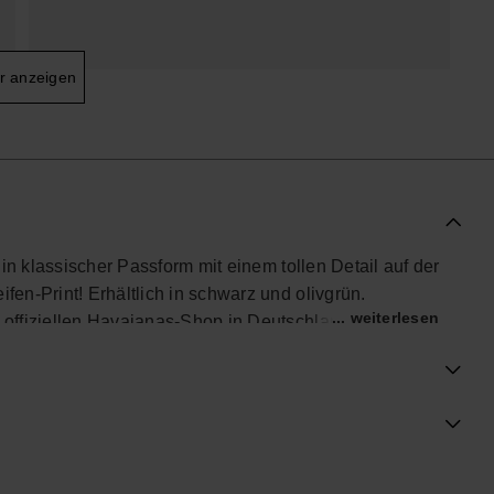
r anzeigen
in klassischer Passform mit einem tollen Detail auf der
en-Print! Erhältlich in schwarz und olivgrün.
... weiterlesen
offiziellen Havaianas-Shop in Deutschland, und bring