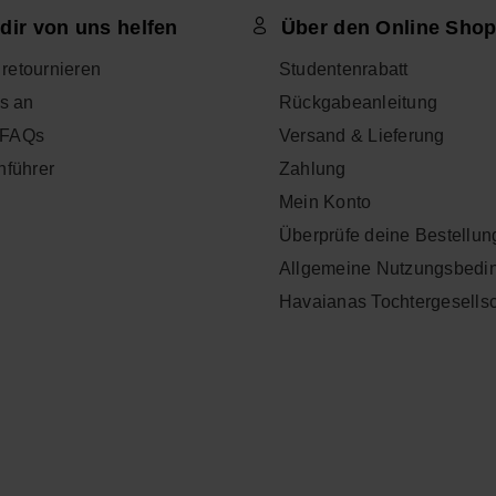
dir von uns helfen
Über den Online Sho
l retournieren
Studentenrabatt
s an
Rückgabeanleitung
- FAQs
Versand & Lieferung
nführer
Zahlung
Mein Konto
Überprüfe deine Bestellun
Allgemeine Nutzungsbedi
Havaianas Tochtergesells