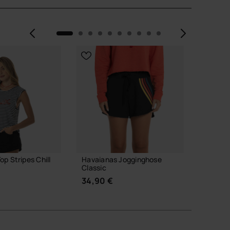
Vorherige
Weite
p Stripes Chill
Havaianas Jogginghose
Havaia
Classic
Disney 
34,90 €
18,00