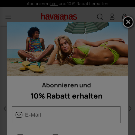
Abonnieren
hier
und 10% Rabatt erhalten
0
Abonnieren und
10% Rabatt erhalten
Vorherige
W