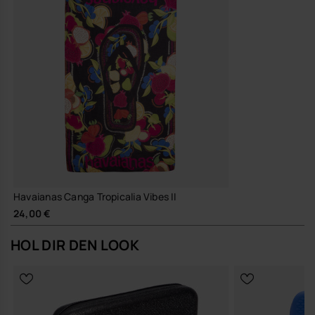
Robuste, alltagstaugliche Verarbeitung für lange
Nutzungssaisons
So wird die Canga Tropicalia Vibes II zu einem Sommerstück, das du
Saison für Saison selbstverständlich in deine Tasche packst.
Kaufe online auf www.havaianas-store.com, dem offiziellen
Havaianas-Shop in Deutschland, und bring deinen Stil auf das
nächste Level.
Havaianas Canga Tropicalia Vibes II
24,00 €
HOL DIR DEN LOOK