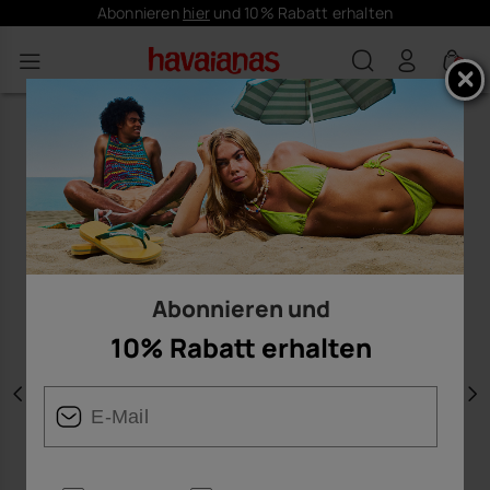
Abonnieren
hier
und 10% Rabatt erhalten
0
Abonnieren und
10% Rabatt erhalten
Vorherige
W