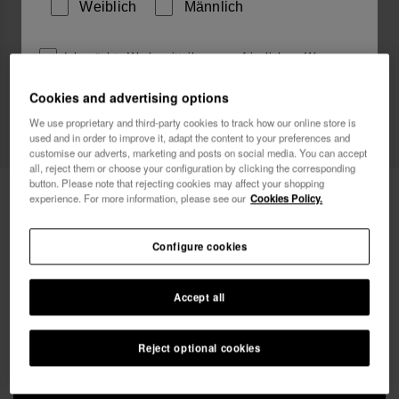
Weiblich
Männlich
Ich möchte Werbemitteilungen auf jeglichem Wege
erhalten. Ich habe die
Datenschutzerklärung
gelesen
Cookies and advertising options
und akzeptiert.
We use proprietary and third-party cookies to track how our online store is
used and in order to improve it, adapt the content to your preferences and
Ich möchte 10% Rabatt
customise our adverts, marketing and posts on social media. You can accept
all, reject them or choose your configuration by clicking the corresponding
button. Please note that rejecting cookies may affect your shopping
Havaianas Charms Pride Top 2
4,90 €
experience. For more information, please see our
Cookies Policy.
Gratis Versand für alle deine Bestellungen
Configure cookies
Accept all
Reject optional cookies
IN DEN WARENKORB