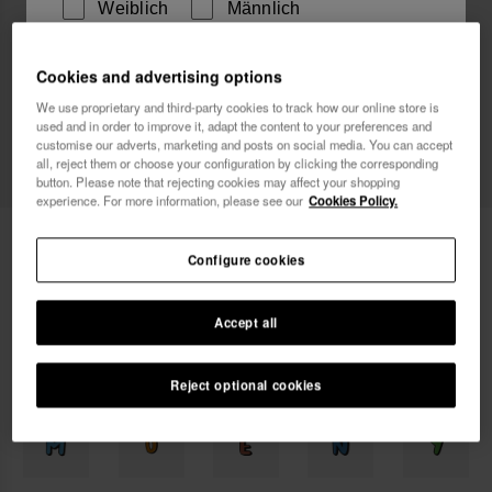
Weiblich
Männlich
Ich möchte Werbemitteilungen auf jeglichem Wege
Cookies and advertising options
erhalten. Ich habe die
Datenschutzerklärung
gelesen
We use proprietary and third-party cookies to track how our online store is
used and in order to improve it, adapt the content to your preferences and
und akzeptiert.
customise our adverts, marketing and posts on social media. You can accept
all, reject them or choose your configuration by clicking the corresponding
Ich möchte 10% Rabatt
button. Please note that rejecting cookies may affect your shopping
experience. For more information, please see our
Cookies Policy.
Havaianas Charms Slim Alphabet
3,90 €
Configure cookies
Gratis Versand für alle deine Bestellungen
Accept all
Reject optional cookies