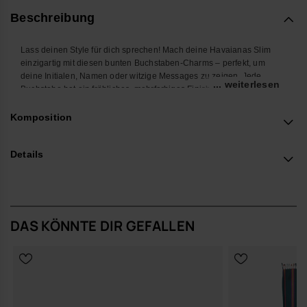
Beschreibung
Lass deinen Style für dich sprechen! Mach deine Havaianas Slim
einzigartig mit diesen bunten Buchstaben-Charms – perfekt, um
deine Initialen, Namen oder witzige Messages zu zeigen. Jede
... weiterlesen
Buchstabe hat ein fröhliches, mehrfarbiges Finish, das deinen
Lieblings-Flip-Flops gute Laune und einen coolen Look verpasst.
Super easy anzubringen und zu kombinieren – so machst du aus
Komposition
deinen Havaianas Top ein echtes Statement. Ideal für den Strand,
die City oder wo auch immer du unterwegs bist.
Details
*Menge: 1 Charm
Kaufe online auf www.havaianas-store.com, dem offiziellen
Havaianas-Shop in Deutschland, und bring deinen Stil auf das
nächste Level.
DAS KÖNNTE DIR GEFALLEN