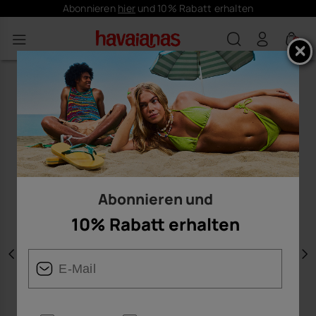
Abonnieren
hier
und 10% Rabatt erhalten
0
Abonnieren und
10% Rabatt erhalten
Vorherige
W