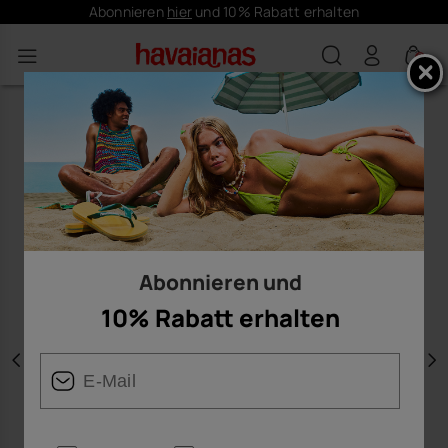
Abonnieren
hier
und 10% Rabatt erhalten
0
Abonnieren und
10% Rabatt erhalten
Vorherige
W