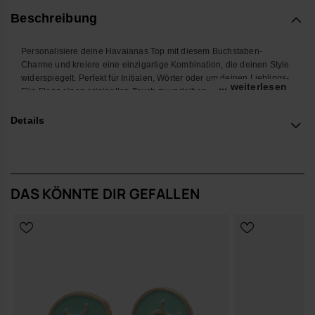
Beschreibung
Personalisiere deine Havaianas Top mit diesem Buchstaben-
Charme und kreiere eine einzigartige Kombination, die deinen Style
widerspiegelt. Perfekt für Initialen, Wörter oder um deinen Lieblings-
... weiterlesen
Flip-Flops einen originellen Touch zu verleihen.
Mit seinem farbenfrohen Design und der einfachen Befestigung
Details
macht dieses Accessoire deine Havaianas noch persönlicher und
kreativer. Ideal für Sommer, Strand, Pool oder deinen Alltag.
*Menge: 1 Charm
DAS KÖNNTE DIR GEFALLEN
Kaufe online auf www.havaianas-store.com, dem offiziellen
Havaianas-Shop in Deutschland, und bring deinen Stil auf das
nächste Level.