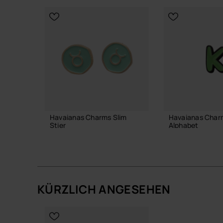
Havaianas Charms Slim
Havaianas Char
Stier
Alphabet
6,90 €
3,90 €
KÜRZLICH ANGESEHEN
IN DEN WARENKORB
IN DEN WA