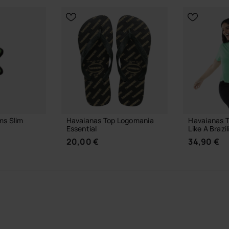
ms Slim
Havaianas Top Logomania
Havaianas T
Essential
Like A Brazi
20,00 €
34,90 €
RENKORB