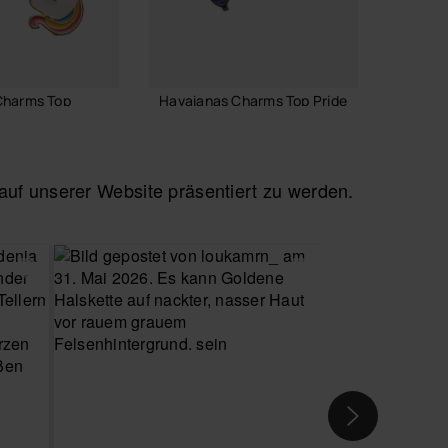
Charms Top
Havaianas Charms Top Pride
Havaia
Top
6,90 €
4,90 
f unserer Website präsentiert zu werden.
 WARENKORB
IN DEN WARENKORB
IN