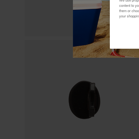
We use propri
content to y
them or choo
your shoppin