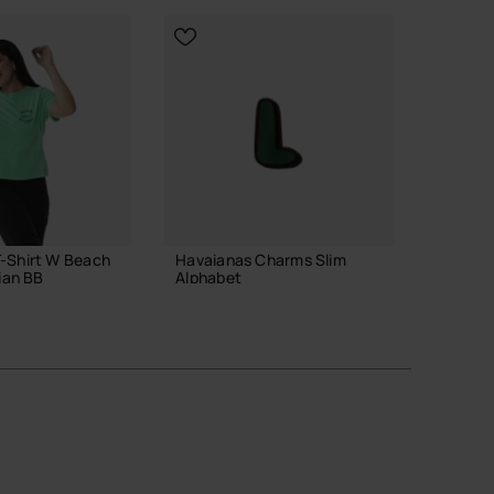
Vorherige
Weite
-Shirt W Beach
Havaianas Charms Slim
Havaia
lian BB
Alphabet
40,00
3,90 €
IN
IN DEN WARENKORB