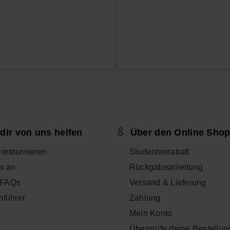
dir von uns helfen
Über den Online Sho
l retournieren
Studentenrabatt
s an
Rückgabeanleitung
- FAQs
Versand & Lieferung
nführer
Zahlung
Mein Konto
Überprüfe deine Bestellun