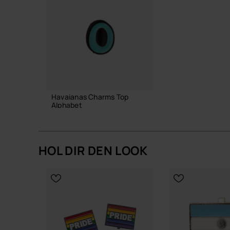
Havaianas Charms Top
Alphabet
3,90 €
HOL DIR DEN LOOK
IN DEN WARENKORB