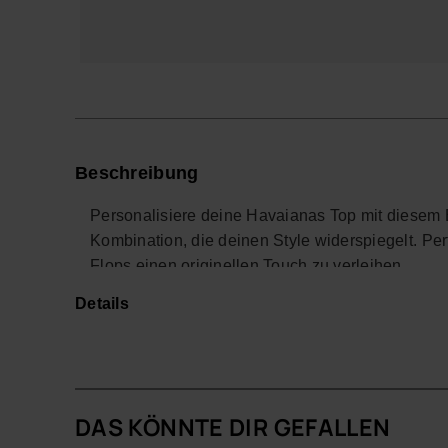
Beschreibung
Personalisiere deine Havaianas Top mit diesem 
Kombination, die deinen Style widerspiegelt. Perf
Flops einen originellen Touch zu verleihen.
Details
Mit seinem farbenfrohen Design und der einfach
Havaianas noch persönlicher und kreativer. Ideal
*Menge: 1 Charm
Kaufe online auf www.havaianas-store.com, dem 
DAS KÖNNTE DIR GEFALLEN
deinen Stil auf das nächste Level.