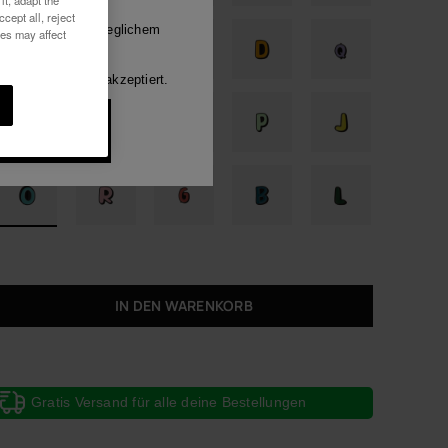
it, adapt the
Luna
cept all, reject
mitteilungen auf jeglichem
ies may affect
h habe die
e anzeigen
rung
gelesen und akzeptiert.
öchte 10%
abatt
IN DEN WARENKORB
Gratis Versand für alle deine Bestellungen