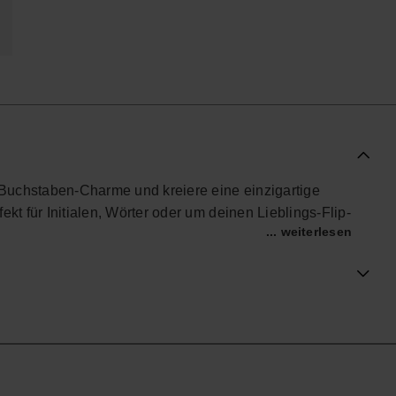
Buchstaben-Charme und kreiere eine einzigartige
ekt für Initialen, Wörter oder um deinen Lieblings-Flip-
... weiterlesen
en Befestigung macht dieses Accessoire deine
 für Sommer, Strand, Pool oder deinen Alltag.
offiziellen Havaianas-Shop in Deutschland, und bring