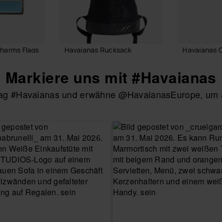
harms Flags
Havaianas Rucksack
Havaianas 
32,00 €
7,90 €
Markiere uns mit #Havaianas
htag #Havaianas und erwähne @HavaianasEurope, um au
RENKORB
IN DEN WARENKORB
IN DEN