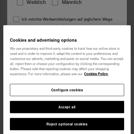
Weiblich
Männlich
Ich möchte Werbemitteilungen auf jeglichem Wege
erhalten. Ich habe die
Datenschutzerklärung
gelesen
und akzeptiert.
Cookies and advertising options
We use proprietary and third-party cookies to track how our online store is
Ich möchte 10% Rabatt
used and in order to improve it, adapt the content to your preferences and
customise our adverts, marketing and posts on social media. You can accept
all, reject them or choose your configuration by clicking the corresponding
Havaianas Charms Top Alphabet
3,90 €
button. Please note that rejecting cookies may affect your shopping
experience. For more information, please see our
Cookies Policy.
Configure cookies
Accept all
Reject optional cookies