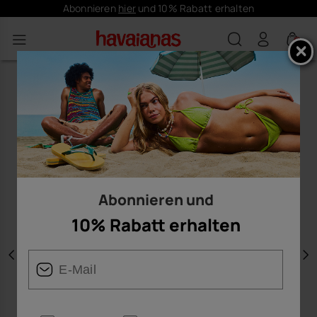
Abonnieren
hier
und 10% Rabatt erhalten
0
Abonnieren und
10% Rabatt erhalten
Vorherige
W