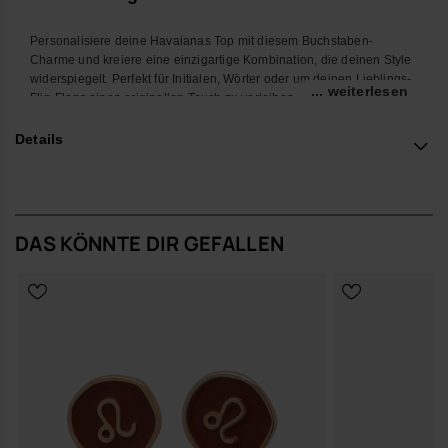
Personalisiere deine Havaianas Top mit diesem Buchstaben-
Charme und kreiere eine einzigartige Kombination, die deinen Style
widerspiegelt. Perfekt für Initialen, Wörter oder um deinen Lieblings-
... weiterlesen
Flip-Flops einen originellen Touch zu verleihen.
Mit seinem farbenfrohen Design und der einfachen Befestigung
Details
macht dieses Accessoire deine Havaianas noch persönlicher und
kreativer. Ideal für Sommer, Strand, Pool oder deinen Alltag.
*Menge: 1 Charm
DAS KÖNNTE DIR GEFALLEN
Kaufe online auf www.havaianas-store.com, dem offiziellen
Havaianas-Shop in Deutschland, und bring deinen Stil auf das
nächste Level.