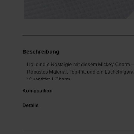
Beschreibung
Hol dir die Nostalgie mit diesem Mickey‑Charm 
Robustes Material, Top‑Fit, und ein Lächeln garan
*Quantität: 1 Charm.
Kaufe online auf www.havaianas-store.com, dem 
Komposition
deinen Stil auf das nächste Level.
Details