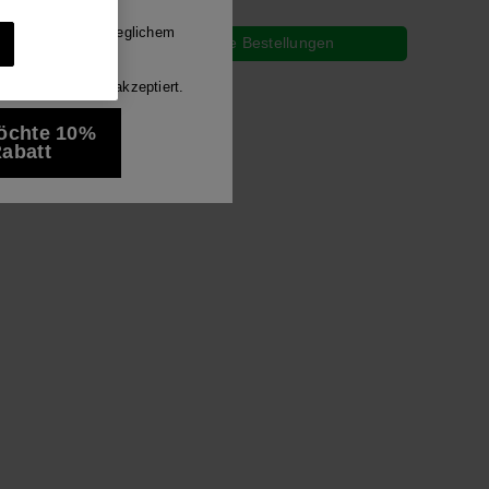
Luna
mitteilungen auf jeglichem
Gratis Versand für alle deine Bestellungen
h habe die
e anzeigen
rung
gelesen und akzeptiert.
öchte 10%
abatt