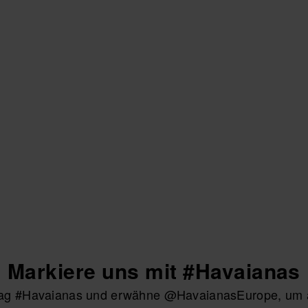
Markiere uns mit #Havaianas
htag #Havaianas und erwähne @HavaianasEurope, um au