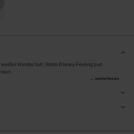
– weißer Handschuh, Retro‑Disney‑Feeling pur!
tiert.
... weiterlesen
offiziellen Havaianas-Shop in Deutschland, und bring