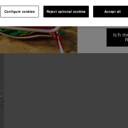
10% RABATT AUF DEINE 1. BESTELLUNG!
Alle
anzeigen
Ich möchte Werbe
Werde Mitglied und profitiere von exklusiven
Configure cookies
Reject optional cookies
Accept all
Vorteilen.
Wege erhalten. Ic
All
Datenschutzerklä
10% RABATT AUF DEINE 1. BESTELLUNG!
Melde dich an & spare 10%
Werde Mitglied und profitiere von exklusiven
Ich m
Vorteilen.
R
Melde dich an & spare 10%