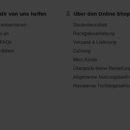
dir von uns helfen
Über den Online Sho
l retournieren
Studentenrabatt
s an
Rückgabeanleitung
- FAQs
Versand & Lieferung
nführer
Zahlung
Mein Konto
Überprüfe deine Bestellun
Allgemeine Nutzungsbedi
Havaianas Tochtergesells