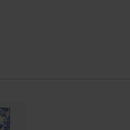
E GRÖSSE
WÄHLE DEINE GRÖSSE
WÄHLE D
erarbeitung ausgelegt, damit du es Saison für Saison
as deine Strandgarderobe sinnvoll ergänzt, bietet dir
ösung.
offiziellen Havaianas-Shop in Deutschland, und bring