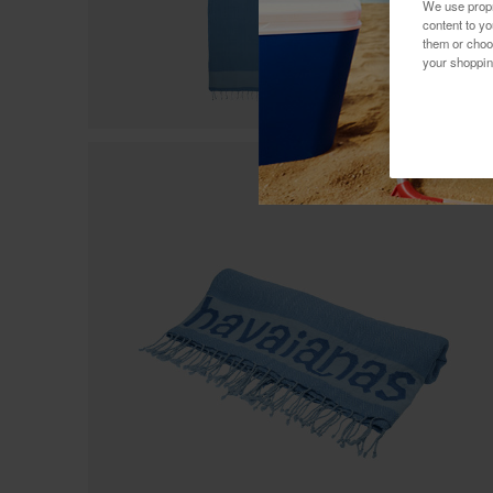
We use propri
content to y
them or choo
your shoppin