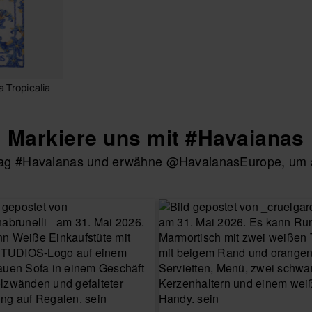
 Tropicalia
Markiere uns mit #Havaianas
htag #Havaianas und erwähne @HavaianasEurope, um au
RENKORB