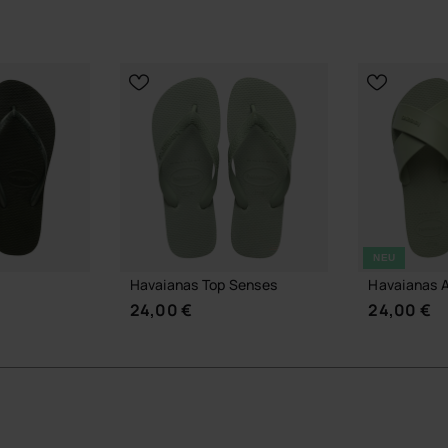
, sich schnell um die Hüfte, über die Schultern oder als
 Bindemöglichkeiten
een-Print
ungsdetail
n Hautkontakt
NEU
 und einfaches Drapieren
Havaianas Top Senses
Havaianas 
auf Reisen konzipiert
24,00 €
24,00 €
e Hüfte, locker über die Schultern gelegt oder diagonal
lichten Damen-Flip-Flops von havaianas und einem
utfit, das sich schnell an unterschiedliche