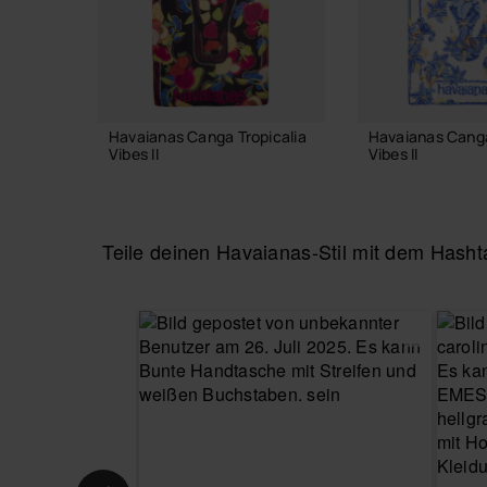
Havaianas Canga Tropicalia
Havaianas Canga
Vibes II
Vibes II
24,00 €
24,00 €
Teile deinen Havaianas-Stil mit dem Has
IN DEN WARENKORB
IN DEN WA