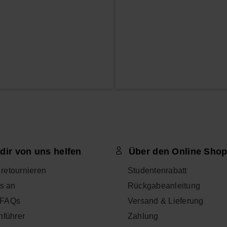
dir von uns helfen
Über den Online Sho
l retournieren
Studentenrabatt
s an
Rückgabeanleitung
- FAQs
Versand & Lieferung
nführer
Zahlung