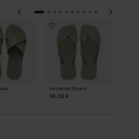
Vorherige
Weite
Aqua
Havaianas Square
Havaia
30,00 €
30,00