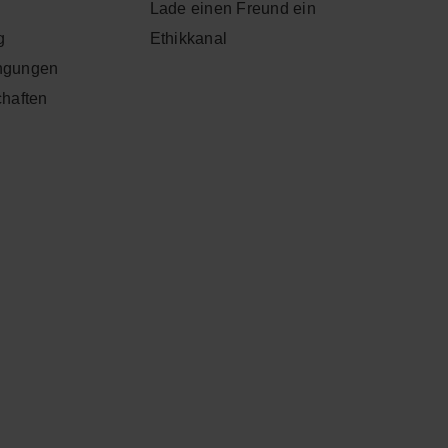
Lade einen Freund ein
g
Ethikkanal
ngungen
chaften