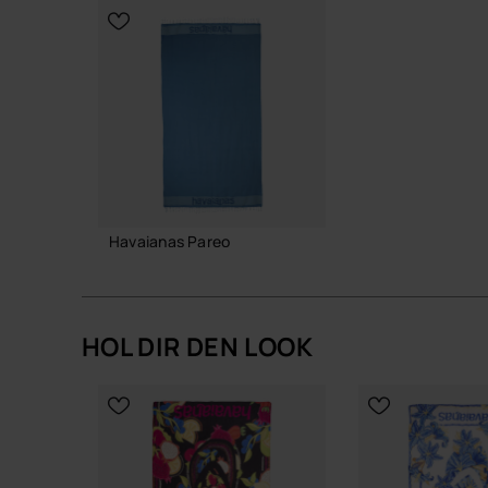
Qualität und Verantwortung
WÄHLE DEINE GRÖSSE
WÄHLE DEIN
Auf langlebige Nutzung und strapazierfähige V
einsetzen kannst
Wenn du ein leichtes, funktionales Tuch suchst, d
das havaianas Pareo eine klare, unaufgeregte L
Kaufe online auf www.havaianas-store.com, dem 
deinen Stil auf das nächste Level.
Havaianas Pareo
40,00 €
HOL DIR DEN LOOK
IN DEN WARENKORB