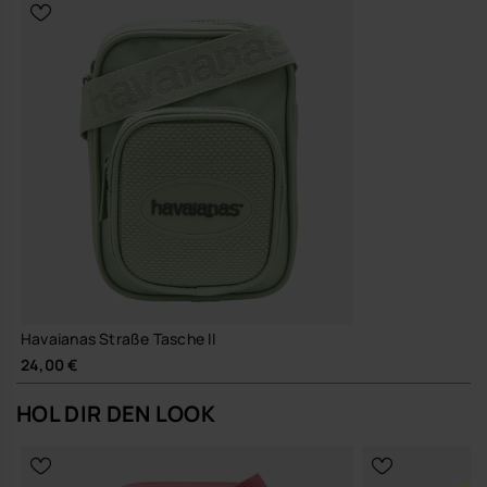
eine Tasche, die viele Saisons übersteht
So entsteht eine kleine, präzise Tasche, auf die du dich im Alltag
einfach verlassen kannst.
Kaufe online auf www.havaianas-store.com, dem offiziellen
Havaianas-Shop in Deutschland, und bring deinen Stil auf das
nächste Level.
Havaianas Straße Tasche II
24,00 €
HOL DIR DEN LOOK