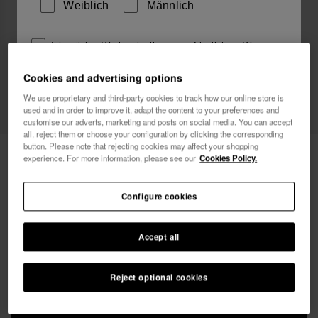
Weiblich
Männlich
Ich möchte Werbemitteilungen auf jeglichem Wege
erhalten. Ich habe die
Datenschutzerklärung
gelesen
Cookies and advertising options
und akzeptiert.
We use proprietary and third-party cookies to track how our online store is
used and in order to improve it, adapt the content to your preferences and
Ich möchte 10% Rabatt
customise our adverts, marketing and posts on social media. You can accept
all, reject them or choose your configuration by clicking the corresponding
button. Please note that rejecting cookies may affect your shopping
Havaianas Straße Tasche II
24,00 €
experience. For more information, please see our
Cookies Policy.
Gratis-Versand. Die letzten 48 Std.!
Configure cookies
Accept all
Reject optional cookies
IN DEN WARENKORB