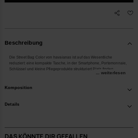
Beschreibung
Die Street Bag Color von havaianas ist auf das Wesentliche
reduziert: eine kompakte Tasche, in der Smartphone, Portemonnaie,
Schlüssel und kleine Pflegeprodukte strukturiert Platz finden.
... weiterlesen
Im Alltag begleitet sie dich vom Weg ins Büro bis zum spontanen
Treffen mit Freunden. Dank des verstellbaren Gurts trägst du sie
Komposition
flexibel als Gürteltasche nah am Körper oder quer über der Schulter,
sodass du die Hände frei hast und deine wichtigsten Dinge sicher
verstaut bleiben.
Details
Die Außentasche aus Silikon mit charakteristischer Flip-Flop-Struktur
sorgt für schnellen Zugriff auf Kleinigkeiten, die du häufig brauchst.
Die klare Formensprache und das kontrastierende Logo setzen
einen präzisen Akzent, ohne sich in den Vordergrund zu drängen.
DAS KÖNNTE DIR GEFALLEN