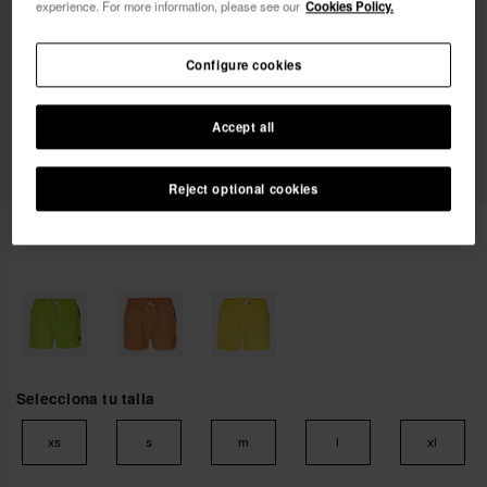
experience. For more information, please see our
Cookies Policy.
Deseo recibir comunicaciones comerciales por
Configure cookies
cualquier medio. He leído y acepto la
Política de
Privacidad
.
Accept all
quiero un 10% dto.
Reject optional cookies
49,90 €
Havaianas Bañador Corto Clásico
Selecciona tu talla
xs
s
m
l
xl