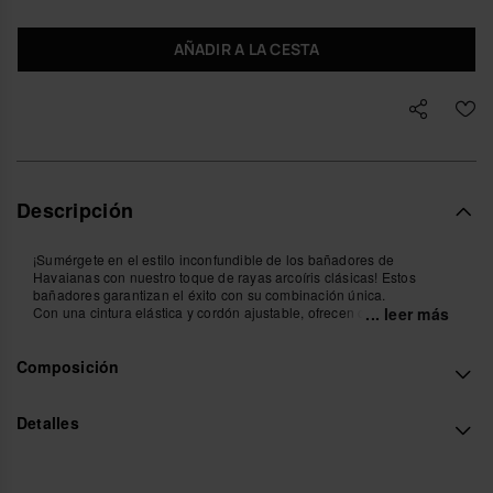
AÑADIR A LA CESTA
Descripción
¡Sumérgete en el estilo inconfundible de los bañadores de
Havaianas con nuestro toque de rayas arcoíris clásicas! Estos
bañadores garantizan el éxito con su combinación única.
Con una cintura elástica y cordón ajustable, ofrecen comodidad y
... leer más
ajuste personalizado.
La longitud corta, junto con los bolsillos delanteros y traseros,
Composición
añaden practicidad sin perder estilo.
Destacando el icónico detalle del parche de goma de Havaianas,
estos bañadores también presentan rayas de colores a lo largo del
bolsillo delantero izquierdo, añadiendo un toque de frescura y
Detalles
vitalidad a tu look de playa.
Confeccionados con nuestro tejido ECO, compuesto en un 94 % de
poliéster reciclado, estos bañadores no solo son elegantes sino
también sostenibles.