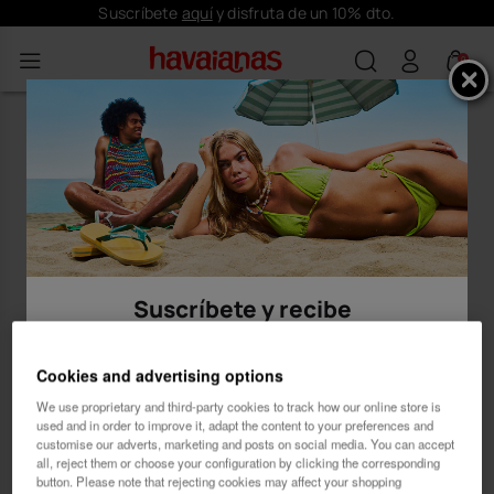
Suscríbete
aquí
y disfruta de un 10% dto.
0
Suscríbete y recibe
10% dto.
Cookies and advertising options
We use proprietary and third-party cookies to track how our online store is
used and in order to improve it, adapt the content to your preferences and
customise our adverts, marketing and posts on social media. You can accept
all, reject them or choose your configuration by clicking the corresponding
button. Please note that rejecting cookies may affect your shopping
Mujer
Hombre