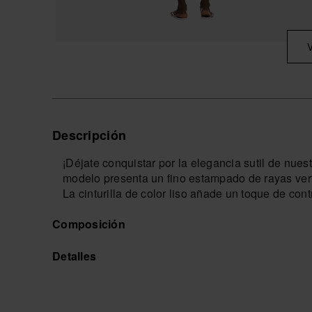
Descripción
¡Déjate conquistar por la elegancia sutil de nues
modelo presenta un fino estampado de rayas verti
La cinturilla de color liso añade un toque de cont
La cintura elástica con ajuste de cordón garanti
Composición
disfrutar del sol y las olas con confianza.
Con bolsillos laterales prácticos, este bañador n
espacio para llevar tus pequeños objetos esencial
Detalles
Con una longitud corta, este bañador es perfecto
Disponible en opciones de azul/blanco y rosa/bla
estilo único.