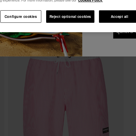
Deseo recibir co
Ver todo
Únete a Havaianas y disfruta de ventajas exclusivas.
cualquier medio. 
de Privacidad
.
Configure cookies
Reject optional cookies
Accept all
Únete y ahorra -10%.
¡10% DTO EN TU 1er PEDIDO!
quiero 
Únete a Havaianas y disfruta de ventajas exclusivas.
Únete y ahorra -10%.