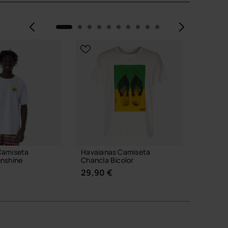
Anterior
Siguie
Camiseta
Havaianas Camiseta
Havaian
unshine
Chancla Bicolor
Caden
29,90 €
23,99
AÑ