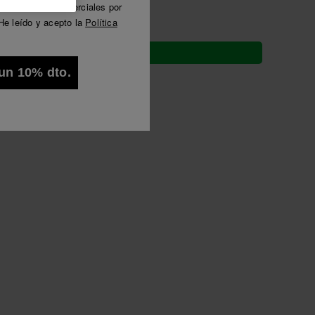
municaciones comerciales por
Luna
He leído y acepto la
Política
Ver todo
Envío gratis. ¡Últimos días!
un 10% dto.