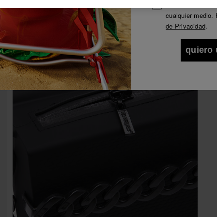
Deseo recibir co
Ver todo
Únete a Havaianas y disfruta de ventajas exclusivas.
cualquier medio. 
de Privacidad
.
Únete y ahorra -10%.
¡10% DTO EN TU 1er PEDIDO!
quiero 
Únete a Havaianas y disfruta de ventajas exclusivas.
Únete y ahorra -10%.