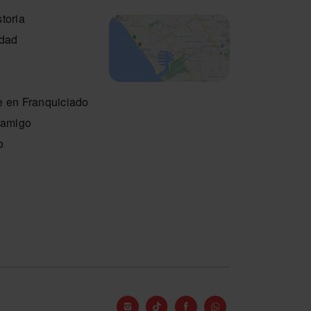
toria
idad
e en Franquiciado
n amigo
o