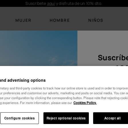
Suscríbete
aquí
y disfruta de un 10% dto.
MUJER
HOMBRE
NIÑOS
Suscríbe
CALZADO
CALZADO
ROPA
ROPA
ACCESORI
ACCESOR
Novedades
Novedades
Bikinis
Camisetas
Personalizac
Personaliz
10
Chanclas
Chanclas
Camisetas
Bañadores
Bolsos de pl
Bolsos y m
and advertising options
Sandalias
Palas
Vestidos
Calcetines
Mochilas
Toallas y 
etary and third-party cookies to track how our online store is used and in order to improve 
our preferences and customise our adverts, marketing and posts on social media. You can ac
Toallas y
se your configuration by clicking the corresponding button. Please note that rejecting cook
Palas
Ver todo
Calcetines
Ver todo
Llaveros
colchonetas
g experience. For more information, please see our
Cookies Policy.
Cozy
Ver todo
Llaveros
Ver todo
Mujer
Configure cookies
Reject optional cookies
Accept all
Wedding
Ver todo
¡10% DTO EN TU 1er PEDIDO!