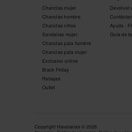
Calidad y durabilidad
Chanclas mujer
Devolver u
Construcción pensada para el uso diario, con m
Chanclas hombre
Contácta
bolso.
Detalles bien rematados en logo y líneas que 
Chanclas niños
Ayuda - 
Diseño inteligente que prioriza la durabilidad 
Sandalias mujer
Guía de ta
Elige el bolso CASUAL II que vaya contigo y dej
Chanclas pala hombre
pensar: simplemente lo coges, sales y todo enca
Chanclas pala mujer
Compra online en www.havaianas-store.com, la ti
Exclusivo online
al siguiente nivel.
Black Friday
Rebajas
Outlet
Copyright Havaianas © 2026