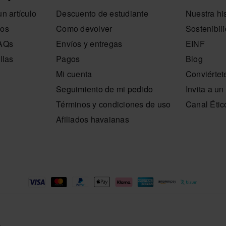
n artículo
Descuento de estudiante
Nuestra his
ateriales resistentes en correa, cadena y cuerpo del
nos
Como devolver
Sostenibil
mantienen su aspecto con el paso del tiempo.
FAQs
Envíos y entregas
EINF
y la practicidad sin renunciar a un acabado cuidado.
llas
Pagos
Blog
a que se convierta en ese bolso que no tienes que
Mi cuenta
Conviértet
ja.
Seguimiento de mi pedido
Invita a u
enda oficial de Havaianas en España, y lleva tu estilo
Términos y condiciones de uso
Canal Étic
Afiliados havaianas