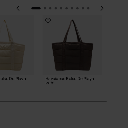
Anterior
Siguie
olso De Playa
Havaianas Bolso De Playa
Havaian
Puff
XL
54,99 €
23,99
 A LA CESTA
AÑADIR A LA CESTA
AÑ