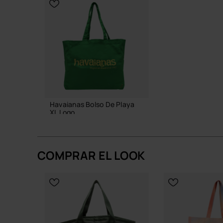
Acabados que resisten el ir y venir entre playa
Diseño inteligente que apuesta por la durabili
Un bolso grande, sencillo y con carácter propio,
más de tu estilo, sin esfuerzo y sin artificios.
Compra online en www.havaianas-store.com, la ti
al siguiente nivel.
Havaianas Bolso De Playa
XL Logo
23,99 €
COMPRAR EL LOOK
AÑADIR A LA CESTA