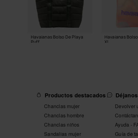
Havaianas Bolso De Playa
Havaianas Bolso
Puff
XL
54,99 €
23,99 €
AÑADIR A LA CESTA
AÑADIR A L
Productos destacados
Déjanos
Chanclas mujer
Devolver u
Chanclas hombre
Contácta
Chanclas niños
Ayuda - 
Sandalias mujer
Guía de ta