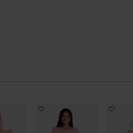
, piscina y ciudad.
SELECCIONA TALLA
dad y el uso real, más allá de una sola temporada.
 que se integra en tu armario de verano como una pieza
enda oficial de Havaianas en España, y lleva tu estilo