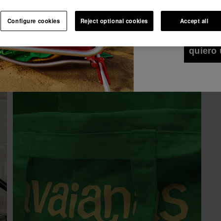
Deseo recibir co
Ver todo
Únete a Havaianas y disfruta de ventajas exclusivas.
cualquier medio. 
Configure cookies
Reject optional cookies
Accept all
de Privacidad
.
Ver
Únete y ahorra -10%.
¡10% DTO EN TU 1er PEDIDO!
quiero 
Únete a Havaianas y disfruta de ventajas
exclusivas.
Únete y ahorra -10%.