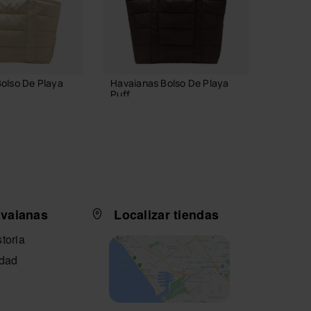
olso De Playa
Havaianas Bolso De Playa
Havaian
Puff
XL
54,99 €
23,99
 A LA CESTA
AÑADIR A LA CESTA
AÑ
avaianas
Localizar tiendas
toria
idad