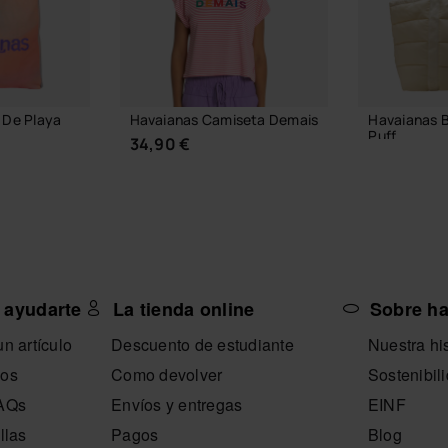
 De Playa
Havaianas Camiseta Demais
Havaianas B
Puff
34,90 €
54,99 €
A CESTA
AÑADIR
 ayudarte
La tienda online
Sobre h
SELECCIONA TALLA
n artículo
Descuento de estudiante
Nuestra his
nos
Como devolver
Sostenibil
FAQs
Envíos y entregas
EINF
llas
Pagos
Blog