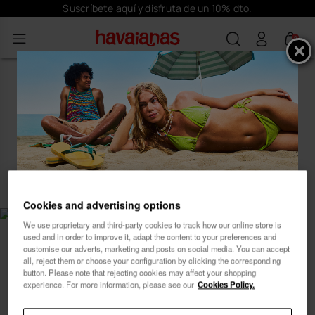
Suscríbete
aquí
y disfruta de un 10% dto.
0
Suscríbete y recibe
Cookies and advertising options
10% dto.
We use proprietary and third-party cookies to track how our online store is
used and in order to improve it, adapt the content to your preferences and
customise our adverts, marketing and posts on social media. You can accept
all, reject them or choose your configuration by clicking the corresponding
button. Please note that rejecting cookies may affect your shopping
experience. For more information, please see our
Cookies Policy.
Mujer
Hombre