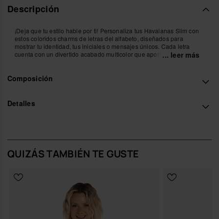
Descripción
¡Deja que tu estilo hable por ti! Personaliza tus Havaianas Slim con
estos coloridos charms de letras del alfabeto, diseñados para
mostrar tu identidad, tus iniciales o mensajes únicos. Cada letra
cuenta con un divertido acabado multicolor que aporta alegría,
... leer más
energía y un toque original a tus chanclas favoritas. Fáciles de
colocar y combinar, estos charms te permiten crear infinitas
Composición
combinaciones y convertir tus Havaianas Top en un auténtico reflejo
de tu personalidad. Perfectos para destacar en la playa, en la ciudad
o donde quieras ir. Cantidad: 1 charm
Compra online en www.havaianas-store.com, la tienda oficial de
Detalles
Havaianas en España, y lleva tu estilo al siguiente nivel.
QUIZÁS TAMBIÉN TE GUSTE