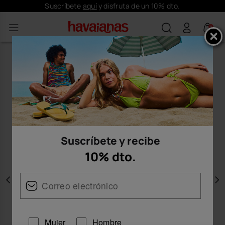
Suscríbete
aquí
y disfruta de un 10% dto.
0
Suscríbete y recibe
10% dto.
Anterior
S
Mujer
Hombre