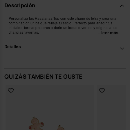
Descripción
Personaliza tus Havaianas Top con este charm de letra y crea una
combinación única que refleje tu estilo. Perfecto para añadir tus
iniciales, formar palabras o darle un toque divertido y original a tus
chanclas favoritas.
... leer más
Con un diseño colorido y fácil de colocar, este accesorio transforma
Detalles
tus Havaianas en un look aún más personal y creativo. Ideal para
verano, playa, piscina o para destacar en tu día a día.
*Cantidad: 1 charm
Compra online en www.havaianas-store.com, la tienda oficial de
Havaianas en España, y lleva tu estilo al siguiente nivel.
QUIZÁS TAMBIÉN TE GUSTE