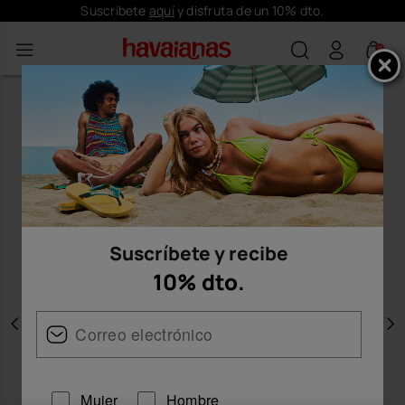
Suscríbete
aquí
y disfruta de un 10% dto.
0
Suscríbete y recibe
10% dto.
Anterior
S
Mujer
Hombre