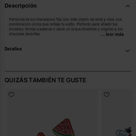
Descripción
Personaliza tus Havaianas Top con este charm de letra y crea una
combinación única que refleje tu estilo. Perfecto para añadir tus
iniciales, formar palabras o darle un toque divertido y original a tus
chanclas favoritas.
... leer más
Con un diseño colorido y fácil de colocar, este accesorio transforma
Detalles
tus Havaianas en un look aún más personal y creativo. Ideal para
verano, playa, piscina o para destacar en tu día a día.
*Cantidad: 1 charm
Compra online en www.havaianas-store.com, la tienda oficial de
Havaianas en España, y lleva tu estilo al siguiente nivel.
QUIZÁS TAMBIÉN TE GUSTE