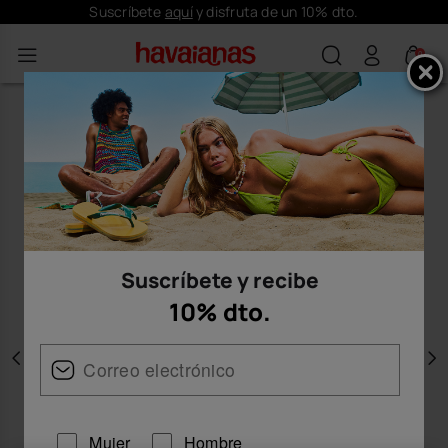
Suscríbete
aquí
y disfruta de un 10% dto.
0
Suscríbete y recibe
10% dto.
Anterior
S
Mujer
Hombre