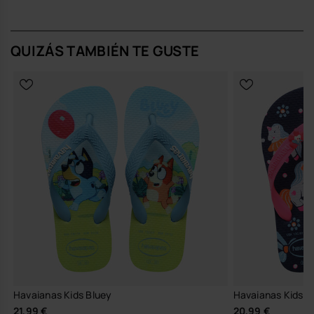
naturalidad. Cada versión rinde homenaje a un dúo o grupo de
princesas: Elsa & Anna, Ariel & Moana o una edición especial con
todas juntas, para que elija el mundo en el que quiere entrar cada
mañana.
QUIZÁS TAMBIÉN TE GUSTE
Diseño y estilo
Suela con efecto glitter que aporta un brillo sutil y divertido sin
perder frescura.
Tiras finas metálicas que estilizan el pie y añaden un toque
delicado.
Logo de havaianas en las tiras, discreto pero reconocible.
Tres prints encantadores: Elsa & Anna, Ariel & Moana y una
versión con todas las princesas.
Estética Slim, más estilizada y femenina, pensada para niñas
que empiezan a definir su propio estilo.
Comodidad y uso
Peso ligero para que pueda correr, saltar y jugar sin notar que
las lleva.
Puntera clásica de chancla havaianas que se adapta al
movimiento natural del pie.
Fáciles de poner y quitar, pensadas para su ritmo y también
para el tuyo.
Chanclas de verano versátiles: playa, piscina, campamentos o
Havaianas Kids Bluey
Havaianas Kids F
tardes en la ciudad.
21,99 €
20,99 €