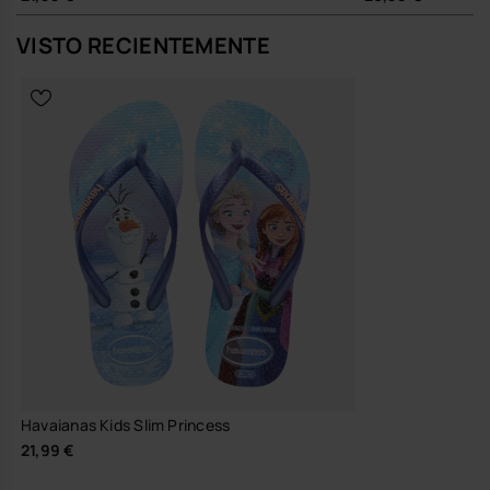
Formato que seca rápido y acompaña todos esos planes
improvisados de buen tiempo.
VISTO RECIENTEMENTE
Con shorts vaqueros, vestidos vaporosos o ese bañador que no se
quiere quitar, estas chanclas havaianas se integran en su armario
como una pieza más de juego: combinan con color, con estampados
y con ese espíritu libre que tanto contagia.
Calidad y durabilidad
Suela resistente pensada para acompañar todo un verano de
uso intenso.
Diseño que mantiene forma y color, incluso con muchos
chapuzones y arena de por medio.
Tiras firmes que sujetan bien el pie sin resultar rígidas.
Acabados cuidados para que el glitter y el brillo sigan ahí, día
tras día.
Son las chanclas premium que convierten cada paso en un pequeño
cuento, sin artificios: solo comodidad, color y ese toque de magia
que hace del verano algo distinto cuando se ve desde sus ojos.
Compra online en www.havaianas-store.com, la tienda oficial de
Havaianas en España, y lleva tu estilo al siguiente nivel.
Havaianas Kids Slim Princess
21,99 €