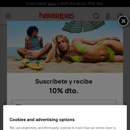
Suscríbete
aquí
y disfruta de un 10% dto.
0
Suscríbete y recibe
10% dto.
Anterior
S
Cookies and advertising options
We use proprietary and third-party cookies to track how our online store is
Mujer
Hombre