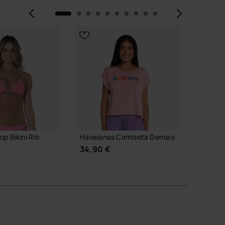
Anterior
Siguie
p Bikini Rib
Havaianas Camiseta Demais
Havaian
Corte C
34,90 €
34,90