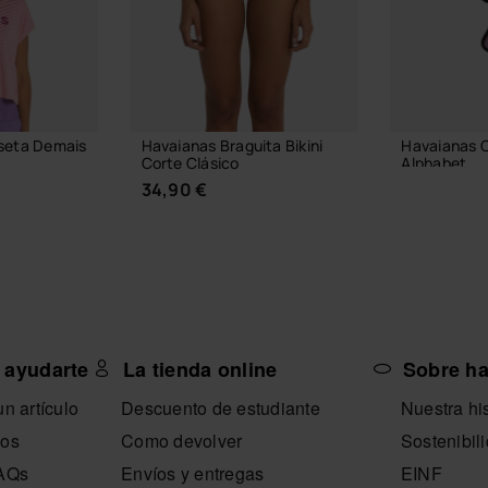
seta Demais
Havaianas Braguita Bikini
Havaianas 
Corte Clásico
Alphabet
34,90 €
3,90 €
AÑADIR
A TALLA
 ayudarte
La tienda online
Sobre h
SELECCIONA TALLA
n artículo
Descuento de estudiante
Nuestra his
nos
Como devolver
Sostenibil
FAQs
Envíos y entregas
EINF