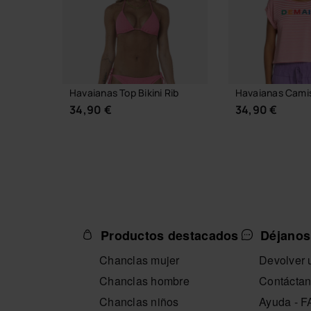
Havaianas Top Bikini Rib
Havaianas Cami
34,90 €
34,90 €
SELECCIONA TALLA
SELECCION
Productos destacados
Déjanos
Chanclas mujer
Devolver u
Chanclas hombre
Contácta
Chanclas niños
Ayuda - 