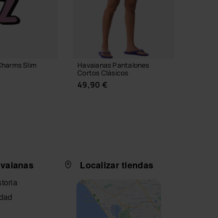
Charms Slim
Havaianas Pantalones
Havaia
Cortos Clásicos
Like A B
49,90 €
34,90
 A LA CESTA
avaianas
Localizar tiendas
SELECCIONA TALLA
SE
toria
idad