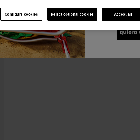
Deseo recibir co
Ver todo
Únete a Havaianas y disfruta de ventajas exclusivas.
cualquier medio. 
Configure cookies
Reject optional cookies
Accept all
de Privacidad
.
Únete y ahorra -10%.
¡10% DTO EN TU 1er PEDIDO!
quiero 
Únete a Havaianas y disfruta de ventajas exclusivas.
Únete y ahorra -10%.