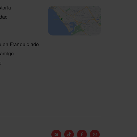
toria
idad
e en Franquiciado
n amigo
o