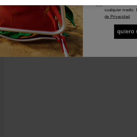
Deseo recibir co
Ver todo
Únete a Havaianas y disfruta de ventajas exclusivas.
cualquier medio. 
de Privacidad
.
Únete y ahorra -10%.
¡10% DTO EN TU 1er PEDIDO!
quiero 
Únete a Havaianas y disfruta de ventajas exclusivas.
Únete y ahorra -10%.