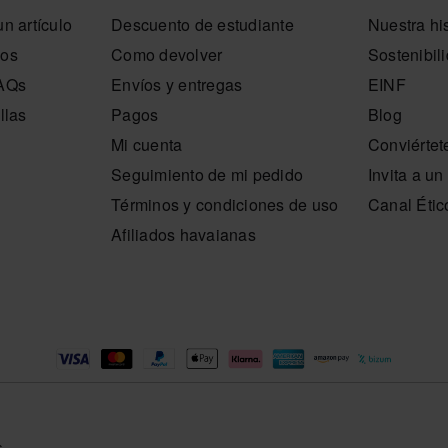
l poder plegarse y guardarse sin deformarse.
n artículo
Descuento de estudiante
Nuestra his
alidad, aporta color sin esfuerzo y te acompaña allí
nos
Como devolver
Sostenibil
FAQs
Envíos y entregas
EINF
enda oficial de Havaianas en España, y lleva tu estilo
llas
Pagos
Blog
Mi cuenta
Conviértet
Seguimiento de mi pedido
Invita a u
Términos y condiciones de uso
Canal Étic
Afiliados havaianas
s