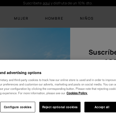
Suscríbete
aquí
y disfruta de un 10% dto.
MUJER
HOMBRE
NIÑOS
Suscríbe
CALZADO
CALZADO
ROPA
ROPA
ACCESORI
ACCESOR
Novedades
Novedades
Bikinis
Camisetas
Personalizac
Personaliz
10
Chanclas
Chanclas
Camisetas
Bañadores
Bolsos de pl
Bolsos y m
and advertising options
Sandalias
Palas
Vestidos
Calcetines
Mochilas
Toallas y 
etary and third-party cookies to track how our online store is used and in order to improve 
our preferences and customise our adverts, marketing and posts on social media. You can ac
Toallas y
se your configuration by clicking the corresponding button. Please note that rejecting cook
Palas
Ver todo
Calcetines
Ver todo
Llaveros
colchonetas
g experience. For more information, please see our
Cookies Policy.
Cozy
Ver todo
Llaveros
Ver todo
Mujer
Configure cookies
Reject optional cookies
Accept all
Wedding
Ver todo
¡10% DTO EN TU 1er PEDIDO!