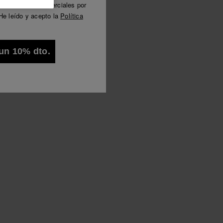
municaciones comerciales por
Luna
He leído y acepto la
Política
Ver todo
un 10% dto.