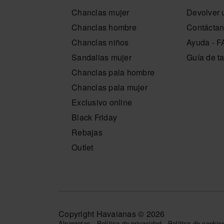
Diseño inteligente que prolonga su vida útil a
Chanclas mujer
Devolver u
Una mochila que se integra en tu rutina con natur
Chanclas hombre
Contácta
donde decidas ir, temporada tras temporada.
Chanclas niños
Ayuda - 
Compra online en www.havaianas-store.com, la ti
Sandalias mujer
Guía de ta
al siguiente nivel.
Chanclas pala hombre
Chanclas pala mujer
Exclusivo online
Black Friday
Rebajas
Outlet
Copyright Havaianas © 2026
Alpargatas
-
Política de privacidad
-
Política de cookie