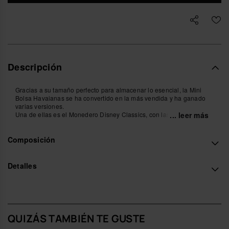
Descripción
Gracias a su tamaño perfecto para almacenar lo esencial, la Mini
Bolsa Havaianas se ha convertido en la más vendida y ha ganado
varias versiones.
Una de ellas es el Monedero Disney Classics, con las pequeñas
... leer más
caras de Mickey y varios toques de color.
Composición
- Medidas: 8 cm
Compra online en www.havaianas-store.com, la tienda oficial de
Havaianas en España, y lleva tu estilo al siguiente nivel.
Detalles
QUIZÁS TAMBIÉN TE GUSTE