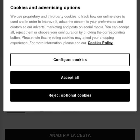
Cookies and advertising options
Deseo recibir comunicaciones comerciales por
We use proprietary and third-party cookies to track how our online store is
used and in order to improve it, adapt the content to your preferences and
cualquier medio. He leído y acepto la
Política de
customise our adverts, marketing and posts on social media. You can accept
Privacidad
.
all, reject them or choose your configuration by clicking the corresponding
button. Please note that rejecting cookies may affect your shopping
experience. For more information, please see our
Cookies Policy.
quiero un 10% dto.
Configure cookies
16,99 €
Havaianas Monedero Disney Classics
Accept all
Envío gratis en todos tus pedidos
Reject optional cookies
AÑADIR A LA CESTA