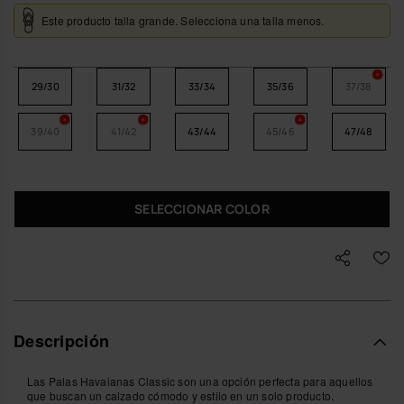
Este producto talla grande. Selecciona una talla menos.
29/30
31/32
33/34
35/36
37/38
39/40
41/42
43/44
45/46
47/48
SELECCIONAR COLOR
Descripción
Las Palas Havaianas Classic son una opción perfecta para aquellos
que buscan un calzado cómodo y estilo en un solo producto.