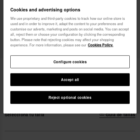
Cookies and advertising options
Deseo recibir comunicaciones comerciales por
We use proprietary and third-party cookies to track how our online store is
cualquier medio. He leído y acepto la
Política de
used and in order to improve it, adapt the content to your preferences and
Privacidad
.
customise our adverts, marketing and posts on social media. You can accept
all, reject them or choose your configuration by clicking the corresponding
button. Please note that rejecting cookies may affect your shopping
experience. For more information, please see our
Cookies Policy.
quiero un 10% dto.
Configure cookies
31,99 €
Havaianas Palas Clásicas
Accept all
Reject optional cookies
Selecciona tu talla
Guía de tallas