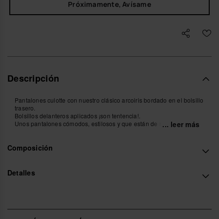
Próximamente, Avísame
Descripción
Pantalones culotte con nuestro clásico arcoiris bordado en el bolsillo
trasero.
Bolsillos delanteros aplicados ¡son tentencia!.
Unos pantalones cómodos, estilosos y que están de moda.
... leer más
Cierre con botones y cremallera.
Compra online en www.havaianas-store.com, la tienda oficial de
Composición
Havaianas en España, y lleva tu estilo al siguiente nivel.
Detalles