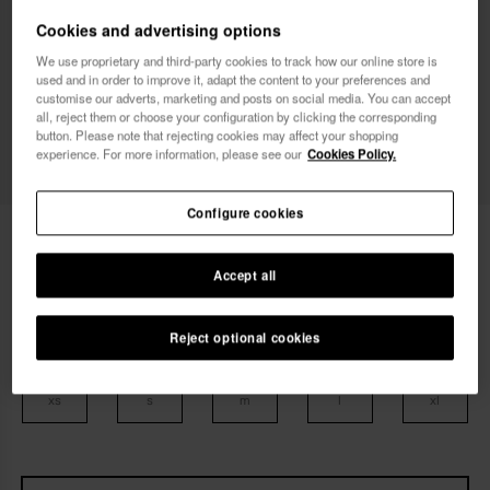
Cookies and advertising options
Deseo recibir comunicaciones comerciales por
We use proprietary and third-party cookies to track how our online store is
cualquier medio. He leído y acepto la
Política de
used and in order to improve it, adapt the content to your preferences and
customise our adverts, marketing and posts on social media. You can accept
Privacidad
.
all, reject them or choose your configuration by clicking the corresponding
button. Please note that rejecting cookies may affect your shopping
experience. For more information, please see our
Cookies Policy.
quiero un 10% dto.
Configure cookies
39,90 €
Havaianas Pantalones Hava Clásico
Accept all
Envío gratis en todos tus pedidos
Reject optional cookies
Selecciona tu talla
xs
s
m
l
xl