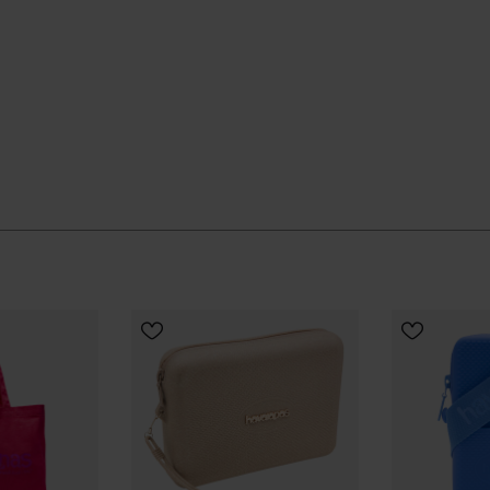
tras verano, manteniendo su forma y su presencia.
 entre arena, toalla y bolsa de playa.
stencia, para que lo uses sin preocuparte.
ue no pasa de moda y se adapta a nuevas
o encaja contigo: unas chanclas, este pareo y el
enda oficial de Havaianas en España, y lleva tu estilo