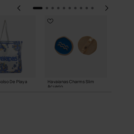
Anterior
Siguie
olso De Playa
Havaianas Charms Slim
Havaian
Acuario
XL
6,90 €
23,99
 A LA CESTA
AÑADIR A LA CESTA
AÑ