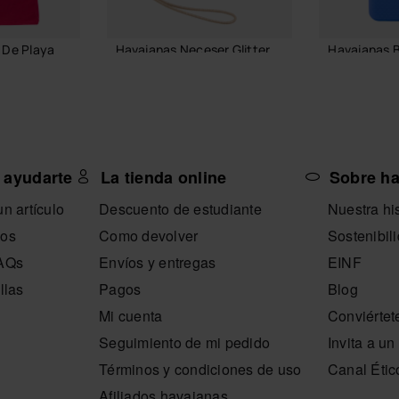
 De Playa
Havaianas Neceser Glitter
Havaianas B
26,99 €
21,99 €
AÑADIR A LA CESTA
AÑADIR
 ayudarte
La tienda online
Sobre h
A CESTA
n artículo
Descuento de estudiante
Nuestra his
nos
Como devolver
Sostenibil
FAQs
Envíos y entregas
EINF
llas
Pagos
Blog
Mi cuenta
Conviértet
Seguimiento de mi pedido
Invita a u
Términos y condiciones de uso
Canal Étic
Afiliados havaianas