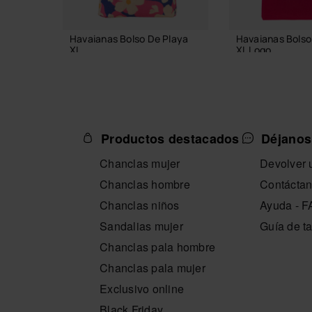
Havaianas Bolso De Playa
Havaianas Bolso
XL
XL Logo
23,99 €
23,99 €
Productos destacados
Déjanos
AÑADIR A LA CESTA
AÑADIR A L
Chanclas mujer
Devolver u
Chanclas hombre
Contácta
Chanclas niños
Ayuda - 
Sandalias mujer
Guía de ta
Chanclas pala hombre
Chanclas pala mujer
Exclusivo online
Black Friday