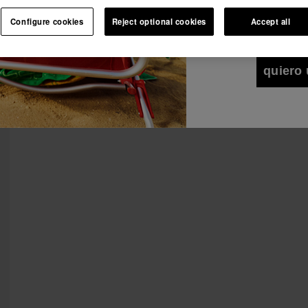
Deseo recibir co
Ver todo
Únete a Havaianas y disfruta de ventajas exclusivas.
cualquier medio. 
Configure cookies
Reject optional cookies
Accept all
de Privacidad
.
Ver
Únete y ahorra -10%.
¡10% DTO EN TU 1er PEDIDO!
quiero 
Únete a Havaianas y disfruta de ventajas
exclusivas.
Únete y ahorra -10%.