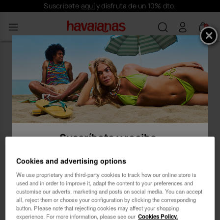
Suscríbete
aquí
y disfruta de un 10% dto.
0
Suscríbete y recibe
10% dto.
Cookies and advertising options
We use proprietary and third-party cookies to track how our online store is
used and in order to improve it, adapt the content to your preferences and
customise our adverts, marketing and posts on social media. You can accept
all, reject them or choose your configuration by clicking the corresponding
button. Please note that rejecting cookies may affect your shopping
Mujer
Hombre
experience. For more information, please see our
Cookies Policy.