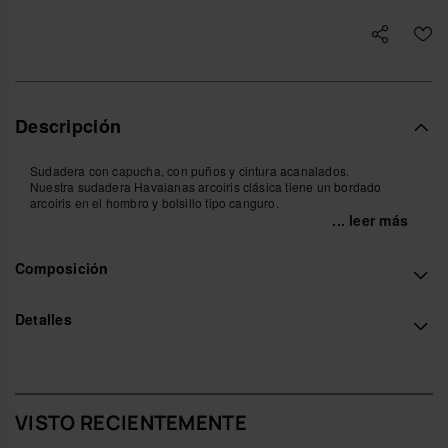
Descripción
Sudadera con capucha, con puños y cintura acanalados.
Nuestra sudadera Havaianas arcoiris clásica tiene un bordado
arcoiris en el hombro y bolsillo tipo canguro.
... leer más
Compra online en www.havaianas-store.com, la tienda oficial de
Havaianas en España, y lleva tu estilo al siguiente nivel.
Composición
Detalles
VISTO RECIENTEMENTE