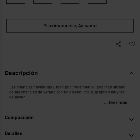
Próximamente, Avísame
Descripción
Las chanclas havaianas Urban print redefinen el lado más urbano
de las chanclas de verano con un diseño limpio, gráfico y muy fácil
de llevar.
... leer más
Son esas chanclas de moda que te pones sin pensar y acaban
marcando el tono del look: tiras anchas de tejido bicolor, tacto suave
Composición
desde el primer paso y una suela que abraza el pie sin rigideces.
Funcionan igual de bien para cruzar la ciudad que para desconectar
cerca del mar, siempre con esa sensación ligera que no pesa en el
cuerpo ni en la cabeza.
Detalles