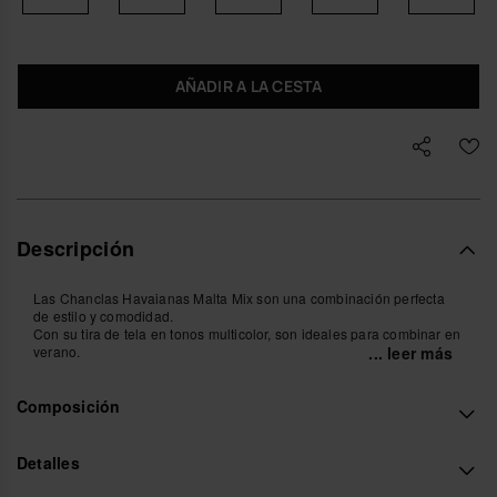
AÑADIR A LA CESTA
Descripción
Las Chanclas Havaianas Malta Mix son una combinación perfecta
de estilo y comodidad.
Con su tira de tela en tonos multicolor, son ideales para combinar en
verano.
... leer más
Desde un día en la playa hasta un paseo por la ciudad.
Con su suela de goma de alta calidad y su material de primera
Composición
calidad, las sandalias Havaianas Malta Mix ofrecen una sensación
suave y cómoda en los pies.
Además, su tejido transpirable mantiene los pies frescos y secos en
todo momento.
Detalles
Su diseño colorido y versátil las hace una excelente opción para
cualquier look.