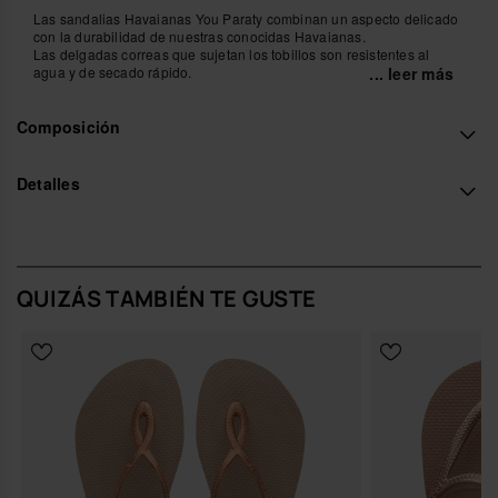
Las sandalias Havaianas You Paraty combinan un aspecto delicado
con la durabilidad de nuestras conocidas Havaianas.
Las delgadas correas que sujetan los tobillos son resistentes al
agua y de secado rápido.
... leer más
Fáciles de limpiar y rápidas de poner y quitar, este par es una forma
sencilla de añadir estilo a tu look, de día y de noche.
Composición
Compra online en www.havaianas-store.com, la tienda oficial de
Havaianas en España, y lleva tu estilo al siguiente nivel.
Detalles
QUIZÁS TAMBIÉN TE GUSTE