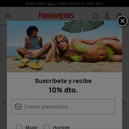
Suscríbete
aquí
y disfruta de un 10% dto.
0
Suscríbete y recibe
10% dto.
Anterior
S
Mujer
Hombre