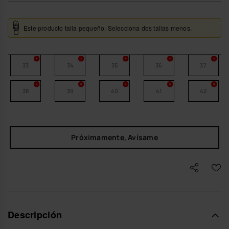
Este producto talla pequeño. Selecciona dos tallas menos.
33
34
35
36
37
38
39
40
41
42
Próximamente, Avísame
Descripción