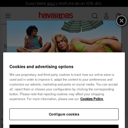
Suscríbete
aquí
y disfruta de un 10% dto.
0
SANDALIAS AZULES PARA MUJER
Filtrar
y
ordenar
2
productos
|
Cookies and advertising options
We use proprietary and third-party cookies to track how our online store is
Suscríbete y recibe
used and in order to improve it, adapt the content to your preferences and
customise our adverts, marketing and posts on social media. You can accept
10% dto.
all, reject them or choose your configuration by clicking the corresponding
button. Please note that rejecting cookies may affect your shopping
experience. For more information, please see our
Cookies Policy.
NUEVO
Configure cookies
Havaianas Aqua Jelly
Havaianas Cosmo Osaka
29,99 €
59,99 €
Mujer
Hombre