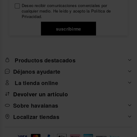
dondequiera que te lleve el día. Encuentra tu par
Deseo recibir comunicaciones comerciales por
favorito en nuestra sección de
sandalias de mujer
.
cualquier medio. He leído y acepto la
Política de
Privacidad
.
suscribirme
Productos destacados
Déjanos ayudarte
La tienda online
Devolver un artículo
Sobre havaianas
Localizar tiendas