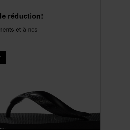
de réduction!
ments et à nos
r