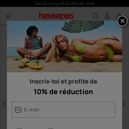
Inscris-toi
ici
et profite de -10%
0
Inscris-toi et profite de
10% de réduction
Précédent
S