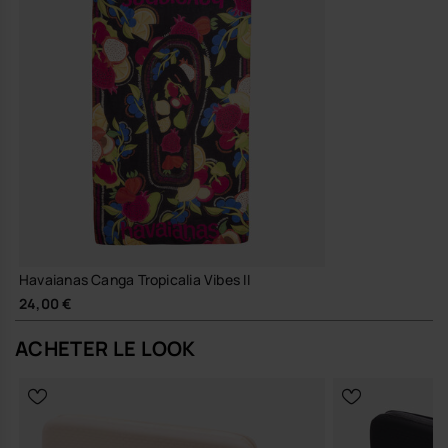
Engagement et durabilité
Conçu pour accompagner plusieurs saisons d’été, avec une
attention portée à la tenue des couleurs, à la résistance du
tissu et à une fabrication pensée pour durer.
Un paréo à ajouter à ta routine estivale, chaque fois que tu veux
retrouver la légèreté d’une pièce bien pensée.
Achète en ligne sur www.havaianas-store.com, la boutique officielle
Havaianas en France, et fais passer ton style au niveau supérieur.
Havaianas Canga Tropicalia Vibes II
24,00 €
ACHETER LE LOOK