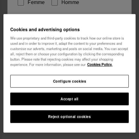
Femme
Homme
Je souhaite recevoir des communications
commerciales par tout moyen. J'ai lu et j'accepte la
Cookies and advertising options
Politique de Confidentialité
.
We use proprietary and third-party cookies to track how our online store is
used and in order to improve it, adapt the content to your preferences and
customise our adverts, marketing and posts on social media. You can accept
je veux 10% de
all, reject them or choose your configuration by clicking the corresponding
réduction
button. Please note that rejecting cookies may affect your shopping
experience. For more information, please see our
Cookies Policy.
Havaianas Canga Tropicalia Vibes II
24,00 €
Configure cookies
Accept all
Reject optional cookies
AJOUTER AU PANIER