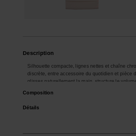
Description
Silhouette compacte, lignes nettes et chaîne chr
discrète, entre accessoire du quotidien et pièce
glisses naturellement la main, structure le volume
Composition
Ce sac s’inscrit dans un style très contemporain
pour les formes essentielles, les détails justes et 
Détails
accompagne aussi bien un short en denim qu’une
prendre le dessus.
La matière souple et résistante dessine un corps l