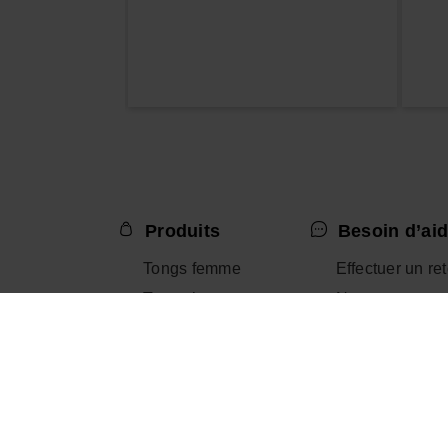
Produits
Besoin d’aid
Tongs femme
Effectuer un re
Tongs homme
Nous contacter
Tongs enfant
Aide – FAQ
Sandales femme
Guide des taill
Claquettes homme
Claquettes femme