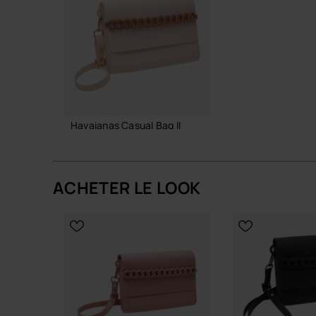
allure estivale plus douce, toujours structurée p
Engagement et durabilité
Matériaux sélectionnés pour leur tenue dans le 
la forme, la couleur et le toucher du sac saiso
Un accessoire pensé pour suivre tes mouvements,
Havaianas Casual Bag II
tes sandales d’été préférées.
38,00 €
Achète en ligne sur www.havaianas-store.com, la 
ton style au niveau supérieur.
ACHETER LE LOOK
AJOUTER AU PANIER