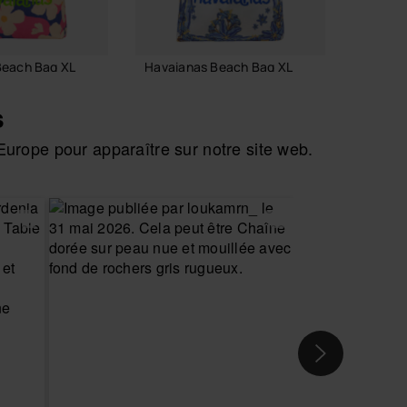
Beach Bag XL
Havaianas Beach Bag XL
Havaia
24,00 €
24,00
s
urope pour apparaître sur notre site web.
R AU PANIER
AJOUTER AU PANIER
AJO