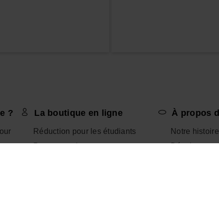
e ?
La boutique en ligne
À propos d
tour
Réduction pour les étudiants
Notre histoire
Processus de retour
Développeme
Livraison et expédition
Blog
es
Paiements
Deviens fran
Mon compte
Invite un ami
Suivre ma commande
Canal Éthiqu