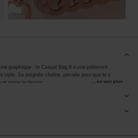
ome graphique : le Casual Bag II a une présence
 de style. Sa poignée-chaîne, pensée pour que tu y
... en voir plus
 et signe le design.
 des sandales d’été et des tongs havaianas : même goût
une allure qui reste légère, du matin au soir. Il
 chemise oversize ou une robe fluide, sans jamais
isse, facile à porter, tandis que la chaîne chrome