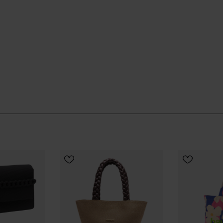
ar la chaîne chrome.
temps et leur résistance à l’usage, afin de préserver
n après saison.
 jour après jour, avec la même légèreté maîtrisée que
boutique officielle Havaianas en France, et fais passer