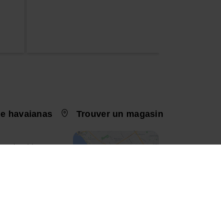
e havaianas
Trouver un magasin
nt durable
chisé
e