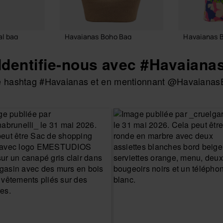
l bag
Havaianas Boho Bag
Havaianas 
55,00 €
24,00 €
Identifie-nous avec #Havaiana
 le hashtag #Havaianas et en mentionnant @HavaianasE
 PANIER
AJOUTER AU PANIER
AJOUTE