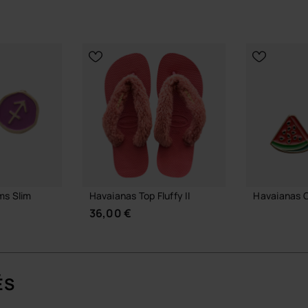
ms Slim
Havaianas Top Fluffy II
Havaianas 
36,00 €
7,90 €
ÉS
AJOUTE
 PANIER