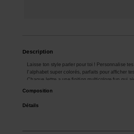
Description
Laisse ton style parler pour toi ! Personnalise t
l’alphabet super colorés, parfaits pour afficher 
Chaque lettre a une finition multicolore fun qui 
tongs préférées. Faciles à clipser et à mélanger
Composition
de combis stylées pour que tes Havaianas Top reflè
en ville ou n’importe où tu vas.
Détails
*Quantité : 1 Charm
Achète en ligne sur www.havaianas-store.com, la 
ton style au niveau supérieur.