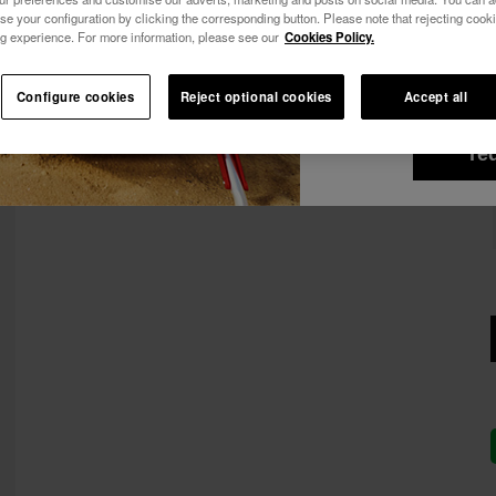
-10% SUR TA 1ÈRE COMMANDE !
se your configuration by clicking the corresponding button. Please note that rejecting cook
Voir tous
Je souhaite rece
Abonne-toi à Havaianas et profite d'avantages exclusifs.
g experience. For more information, please see our
Cookies Policy.
commerciales par 
Rejoins-nous et économise 10%.
j'accepte la
Polit
-10% SUR TA 1ÈRE COMMANDE !
Configure cookies
Reject optional cookies
Accept all
Abonne-toi à Havaianas et profite d'avantages exclusifs.
je ve
ré
Rejoins-nous et économise 10%.