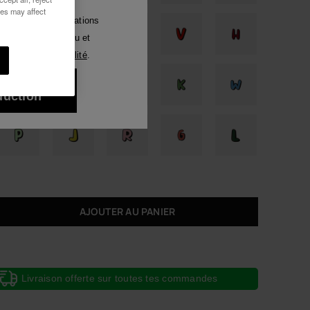
ies may affect
Luna
voir des communications
tout moyen. J'ai lu et
Voir tous
ique de Confidentialité
.
ux 10% de
duction
AJOUTER AU PANIER
Livraison offerte sur toutes tes commandes