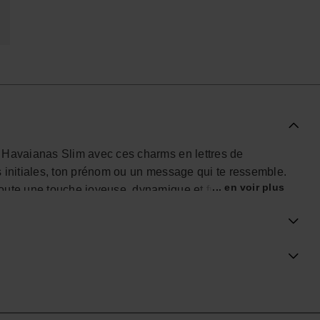
es Havaianas Slim avec ces charms en lettres de
tes initiales, ton prénom ou un message qui te ressemble.
... en voir plus
ajoute une touche joyeuse, dynamique et funky à tes
 comme tu veux, ces charms te permettent de créer plein
tent ta personnalité. Parfaits pour briller à la plage,
boutique officielle Havaianas en France, et fais passer