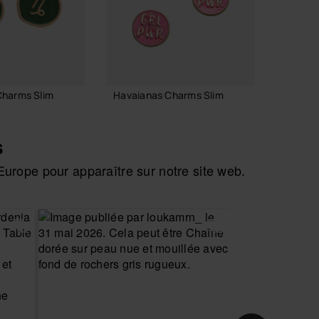
Charms Slim
Havaianas Charms Slim
Havaia
7,90 €
8,90 
s
urope pour apparaître sur notre site web.
AJOUTER AU PANIER
AJO
R AU PANIER