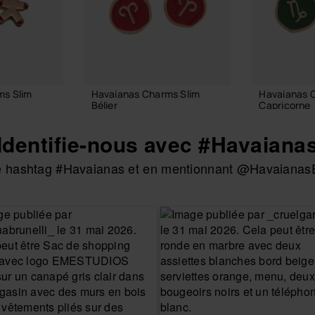
ms Slim
Havaianas Charms Slim
Havaianas 
Bélier
Capricorne
8,90 €
8,90 €
Identifie-nous avec #Havaiana
 le hashtag #Havaianas et en mentionnant @HavaianasE
 PANIER
AJOUTER AU PANIER
AJOUTE