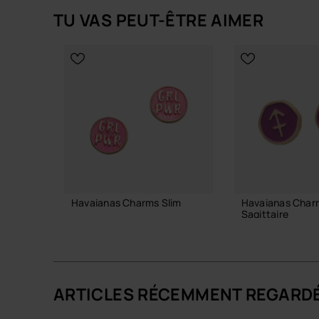
TU VAS PEUT-ÊTRE AIMER
Havaianas Charms Slim
Havaianas Char
Sagittaire
7,90 €
8,90 €
ARTICLES RÉCEMMENT REGARD
AJOUTER AU PANIER
AJOUTER AU