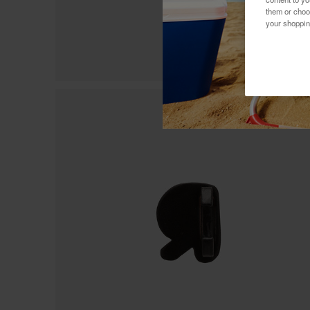
them or choo
your shoppin