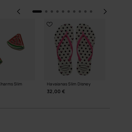
Précédent
Suiva
NOUVEA
Charms Slim
Havaianas Slim Disney
Havaian
32,00 €
30,00
R AU PANIER