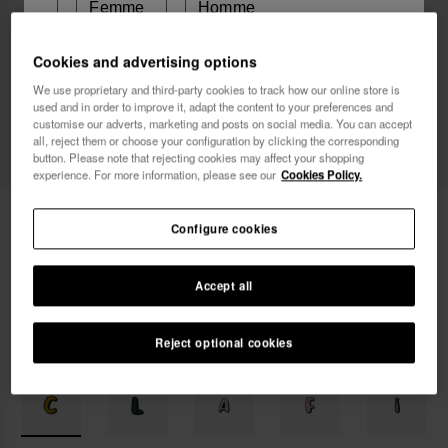
Femme
Homme
Cookies and advertising options
Je souhaite recevoir des communications
We use proprietary and third-party cookies to track how our online store is
commerciales par tout moyen. J'ai lu et j'accepte la
used and in order to improve it, adapt the content to your preferences and
Politique de Confidentialité
.
customise our adverts, marketing and posts on social media. You can accept
all, reject them or choose your configuration by clicking the corresponding
button. Please note that rejecting cookies may affect your shopping
je veux 10% de
experience. For more information, please see our
Cookies Policy.
réduction
Havaianas Charms Top Alphabet
3,90 €
Configure cookies
Livraison offerte. 48 dernières heures!
Accept all
Reject optional cookies