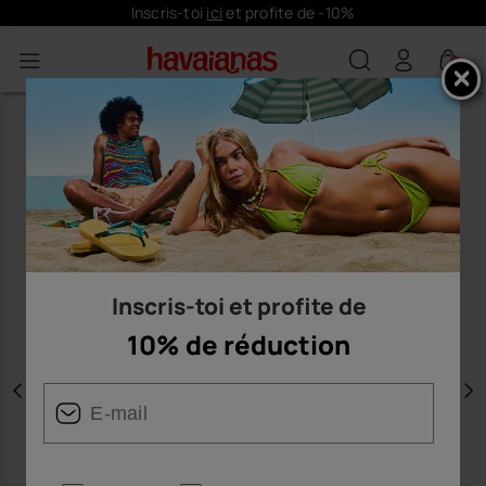
Inscris-toi
ici
et profite de -10%
0
Inscris-toi et profite de
10% de réduction
Précédent
S