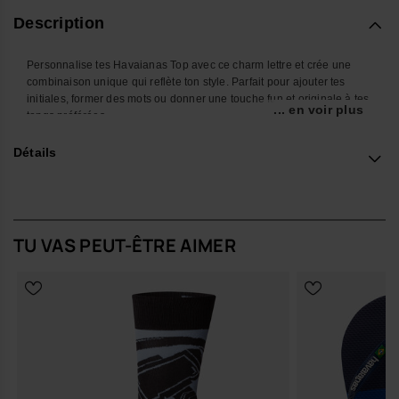
Description
Personnalise tes Havaianas Top avec ce charm lettre et crée une
combinaison unique qui reflète ton style. Parfait pour ajouter tes
initiales, former des mots ou donner une touche fun et originale à tes
... en voir plus
tongs préférées.
Avec son design coloré et facile à fixer, cet accessoire transforme tes
Détails
Havaianas en un look encore plus personnel et créatif. Idéal pour
l’été, la plage, la piscine ou pour te démarquer au quotidien.
*Quantité : 1 charm
TU VAS PEUT-ÊTRE AIMER
Achète en ligne sur www.havaianas-store.com, la boutique officielle
Havaianas en France, et fais passer ton style au niveau supérieur.