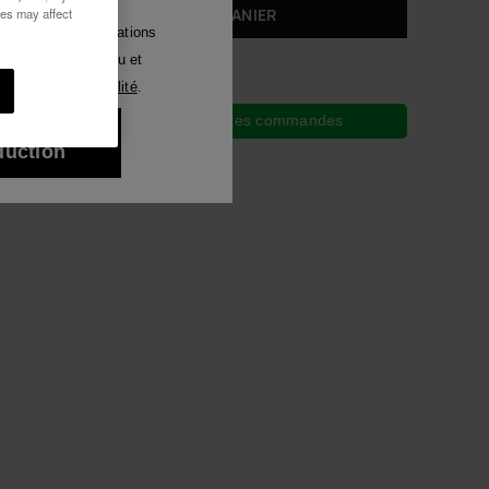
ies may affect
AJOUTER AU PANIER
Luna
voir des communications
tout moyen. J'ai lu et
Voir tous
ique de Confidentialité
.
Livraison offerte sur toutes tes commandes
ux 10% de
duction