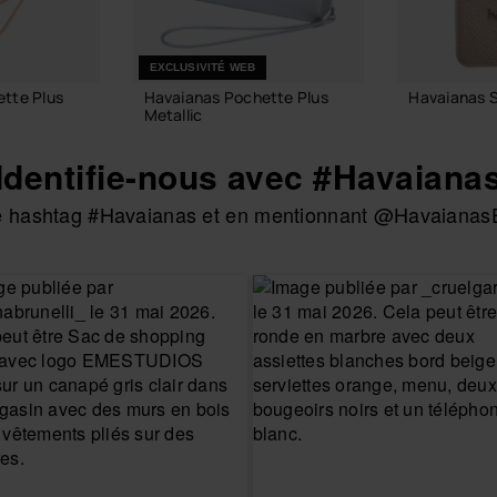
EXCLUSIVITÉ WEB
tte Plus
Havaianas Pochette Plus
Havaianas S
Metallic
24,00 €
18,00 €
Identifie-nous avec #Havaiana
 le hashtag #Havaianas et en mentionnant @HavaianasE
AJOUTE
 PANIER
AJOUTER AU PANIER