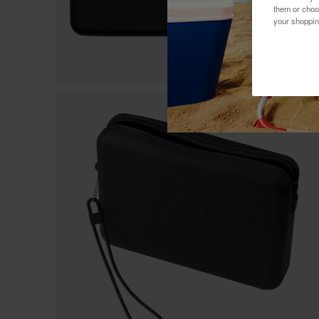
them or choo
your shoppin