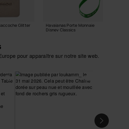
accoche Glitter
Havaianas Porte Monnaie
Havaian
Disney Classics
38,00
18,00 €
s
urope pour apparaître sur notre site web.
R AU PANIER
AJO
AJOUTER AU PANIER