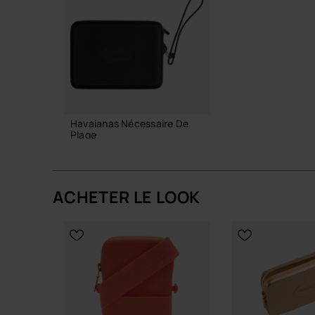
Engagement et durabilité
Silicone résistant, pensé pour durer saison apr
sable, et conserver son aspect net malgré les 
Une pièce fonctionnelle et précise, à intégrer n
quotidiens.
Havaianas Nécessaire De
Plage
Achète en ligne sur www.havaianas-store.com, la 
24,00 €
ton style au niveau supérieur.
ACHETER LE LOOK
AJOUTER AU PANIER