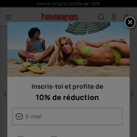
Inscris-toi
ici
et profite de -10%
0
Inscris-toi et profite de
10% de réduction
Précédent
S