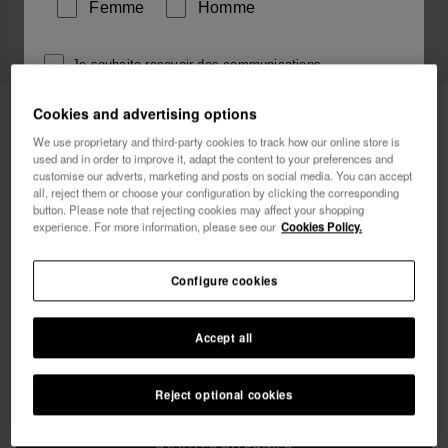
Femme
Homme
Je souhaite recevoir des communications
commerciales par tout moyen. J'ai lu et j'accepte la
Havaianas Robe Longue Slip On
49,90 €
Cookies and advertising options
Politique de Confidentialité
.
Tucano
We use proprietary and third-party cookies to track how our online store is
used and in order to improve it, adapt the content to your preferences and
je veux 10% de
customise our adverts, marketing and posts on social media. You can accept
Livraison offerte. 48 dernières heures!
réduction
all, reject them or choose your configuration by clicking the corresponding
button. Please note that rejecting cookies may affect your shopping
experience. For more information, please see our
Cookies Policy.
Configure cookies
Choisis ta taille
Accept all
xs
s
m
l
xl
Reject optional cookies
AJOUTER AU PANIER