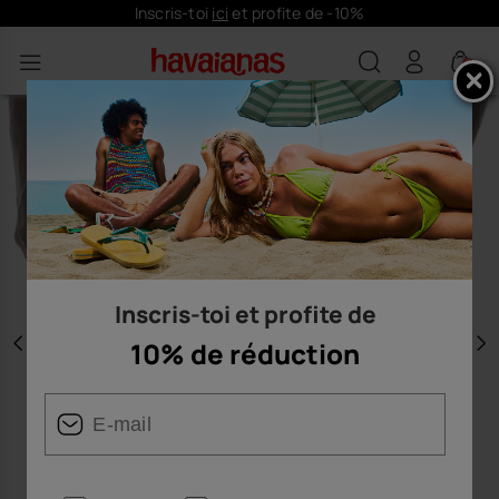
Inscris-toi
ici
et profite de -10%
0
Inscris-toi et profite de
10% de réduction
Précédent
S