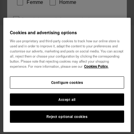
Femme
Homme
Je souhaite recevoir des communications
commerciales par tout moyen. J'ai lu et j'accepte la
Cookies and advertising options
Havaianas Short de Bain Short Hava
49,90 €
Politique de Confidentialité
.
Classics
We use proprietary and third-party cookies to track how our online store is
used and in order to improve it, adapt the content to your preferences and
je veux 10% de
customise our adverts, marketing and posts on social media. You can accept
réduction
all, reject them or choose your configuration by clicking the corresponding
button. Please note that rejecting cookies may affect your shopping
experience. For more information, please see our
Cookies Policy.
Configure cookies
Choisis ta taille
xs
s
m
l
xl
Accept all
Reject optional cookies
AJOUTER AU PANIER