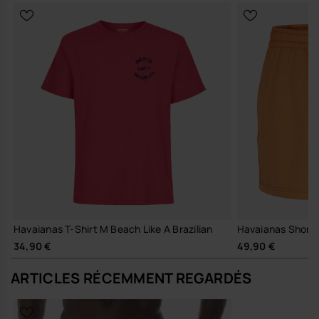
Affirme ton style et fais un choix conscient pour tes journées
ensoleillées !
Achète en ligne sur www.havaianas-store.com, la boutique officielle
Havaianas en France, et fais passer ton style au niveau supérieur.
Havaianas T-Shirt M Beach Like A Brazilian
Havaianas Short 
34,90 €
49,90 €
ARTICLES RÉCEMMENT REGARDÉS