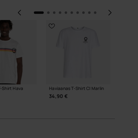
Précédent
Suiva
-Shirt Hava
Haviaanas T-Shirt CI Marlin
Havaian
Collage
34,90 €
29,90