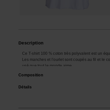
Description
Ce T-shirt 100 % coton très polyvalent est un équi
Les manches et l'ourlet sont coupés au fil et le co
usé que tout le monde aime.
Il est délavé et présente un imprimé minimaliste su
Composition
soleil), ainsi qu'un grand imprimé dans le dos.
Il est disponible en blanc, rouge et gris foncé.
Détails
Achète en ligne sur www.havaianas-store.com, la 
ton style au niveau supérieur.