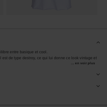
libre entre basique et cool.
l est de type destroy, ce qui lui donne ce look vintage et
... en voir plus
r la poitrine (le duo imbattable : un cocotier et le
boutique officielle Havaianas en France, et fais passer