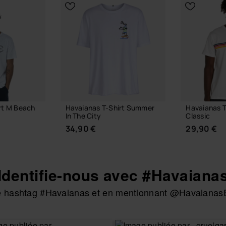
rt M Beach
Havaianas T-Shirt Summer
Havaianas T
In The City
Classic
34,90 €
29,90 €
Identifie-nous avec #Havaiana
 le hashtag #Havaianas et en mentionnant @HavaianasE
TAILLE
CHOISIR TAILLE
CHOIS