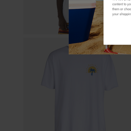
content to y
them or choo
your shoppin