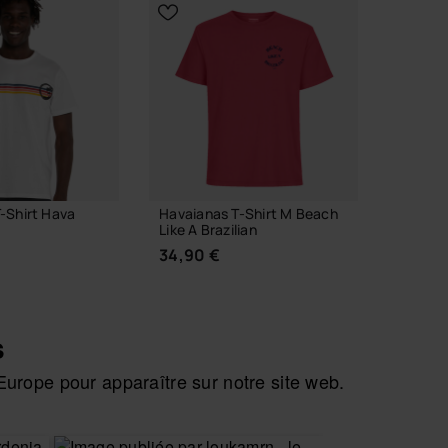
-Shirt Hava
Havaianas T-Shirt M Beach
Havaia
Like A Brazilian
Like A B
34,90 €
34,90
s
urope pour apparaître sur notre site web.
IR TAILLE
CHOISIR TAILLE
C