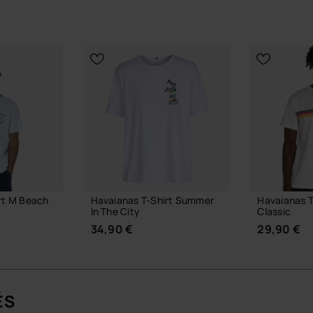
rt M Beach
Havaianas T-Shirt Summer
Havaianas T
In The City
Classic
34,90 €
29,90 €
ÉS