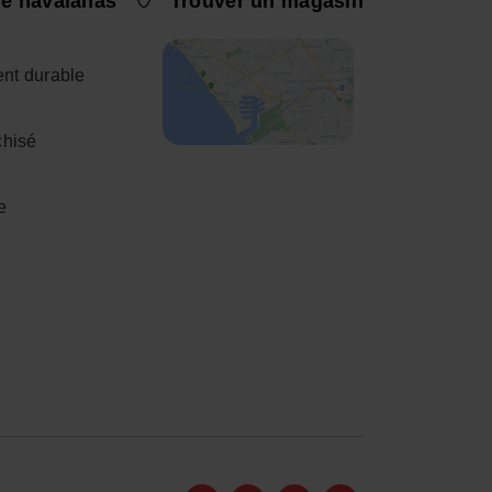
e havaianas
Trouver un magasin
nt durable
chisé
e