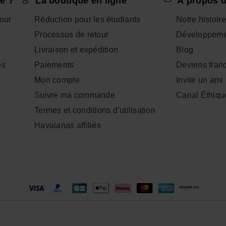
e ?
La boutique en ligne
À propos d
tour
Réduction pour les étudiants
Notre histoire
Processus de retour
Développeme
Livraison et expédition
Blog
es
Paiements
Deviens fran
Mon compte
Invite un ami
Suivre ma commande
Canal Éthiqu
Termes et conditions d’utilisation
Havaianas affiliés