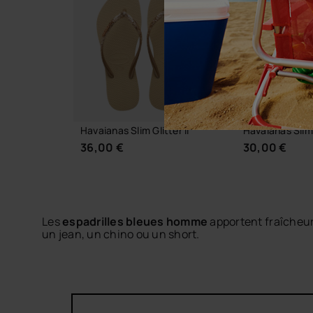
BESTSELLER
Havaianas Slim Glitter II
Havaianas Slim
36,00 €
30,00 €
Les
espadrilles bleues homme
apportent fraîcheur 
un jean, un chino ou un short.
Leur toile légère et leur semelle en caoutchouc hav
CHOISIR TAILLE
CHOISIR 