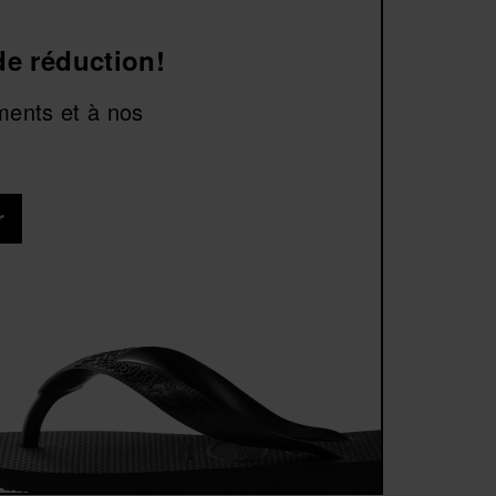
de réduction!
ments et à nos
r