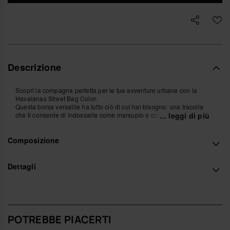
Descrizione
Scopri la compagna perfetta per le tue avventure urbane con la
Havaianas Street Bag Color.
Questa borsa versatile ha tutto ciò di cui hai bisogno: una tracolla
che ti consente di indossarla come marsupio o come tracolla, la
... leggi di più
dimensione perfetta per i tuoi oggetti essenziali (e anche di più!) e
una tasca esterna in silicone con l'inconfondibile texture Havaianas.
Composizione
Unisci stile e funzionalità a ogni tuo passo con questa borsa pensata
per adattarsi al tuo stile di vita urbano.
Preparati a conquistare la città con la Havaianas Street Bag Colores
come tua fedele compagna!
Dettagli
- Misure: 20 x 13,5 x 3 cm
Acquista online su www.havaianas-store.com, il negozio ufficiale
Havaianas in Italia, e porta il tuo stile a un livello superiore.
POTREBBE PIACERTI