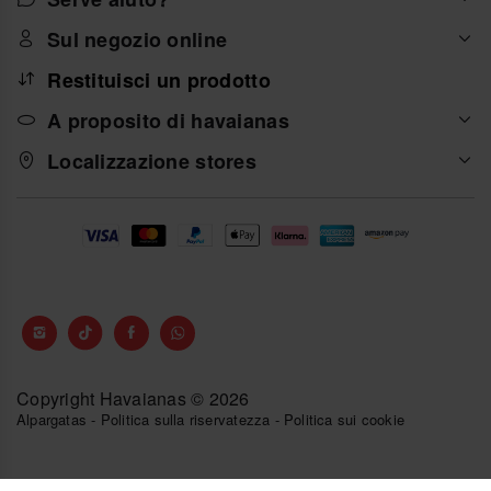
Sul negozio online
Restituisci un prodotto
A proposito di havaianas
Localizzazione stores
Copyright Havaianas © 2026
Alpargatas
-
Politica sulla riservatezza
-
Politica sui cookie