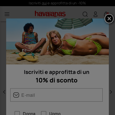
Iscriviti
qui
e approfitta di un -10%
0
Iscriviti e approfitta di un
10% di sconto
Precedente
A
Donna
Uomo