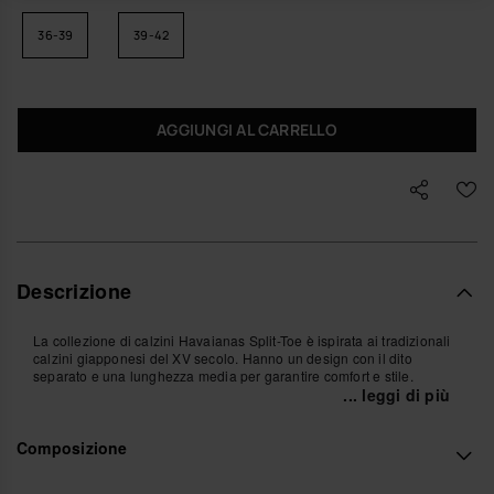
36-39
39-42
AGGIUNGI AL CARRELLO
Descrizione
La collezione di calzini Havaianas Split-Toe è ispirata ai tradizionali
calzini giapponesi del XV secolo. Hanno un design con il dito
separato e una lunghezza media per garantire comfort e stile.
... leggi di più
Le versioni in cotone sono disponibili in nero e bianco, mentre quelle
trasparenti con glitter arrivano in 6 colori e hanno un’etichetta cucita
Composizione
con il logo. Perfetti da abbinare alle tue Havaianas preferite.
Acquista online su www.havaianas-store.com, il negozio ufficiale