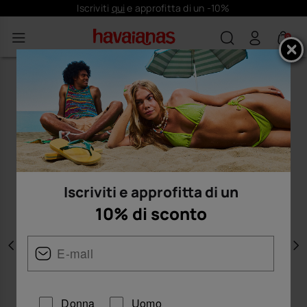
Iscriviti
qui
e approfitta di un -10%
0
Iscriviti e approfitta di un
10% di sconto
Precedente
A
Donna
Uomo