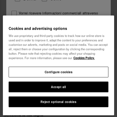
Vorrei ricevere informazioni commerciali attraverso
qualsiasi mezzo. Ho letto e accetto
l'Informativa sulla
Privacy
.
Cookies and advertising options
We use proprietary and third-party cookies to track how our online store is
voglio un 10% di sconto
used and in order to improve it, adapt the content to your preferences and
customise our adverts, marketing and posts on social media. You can accept
all, reject them or choose your configuration by clicking the corresponding
button. Please note that rejecting cookies may affect your shopping
15,00 €
Havaianas Calzini
experience. For more information, please see our
Cookies Policy.
Configure cookies
Accept all
Reject optional cookies
Seleziona la tua taglia