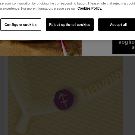
se your configuration by clicking the corresponding button. Please note that rejecting cook
Vedi tutto
Iscriviti ad Havaianas per vantaggi esclusivi.
g experience. For more information, please see our
Cookies Policy.
Vorrei ricevere i
attraverso qualsi
Iscriviti e risparmia il 10%
-10% SUL TUO PRIMO ORDINE!
Configure cookies
Reject optional cookies
Accept all
l'Informativa sull
Iscriviti ad Havaianas per vantaggi esclusivi.
voglio
Iscriviti e risparmia il 10%
s