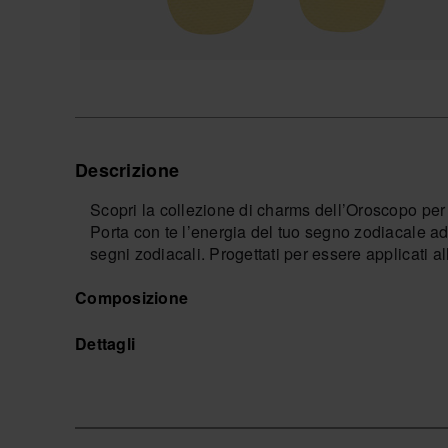
Descrizione
Scopri la collezione di charms dell’Oroscopo per
Porta con te l’energia del tuo segno zodiacale ad 
segni zodiacali. Progettati per essere applicati a
accessori aggiungono un tocco di stile e personali
Composizione
Havaianas con il tuo segno!
*Quantità: 1 Charm.
Dettagli
Acquista online su www.havaianas-store.com, il neg
un livello superiore.