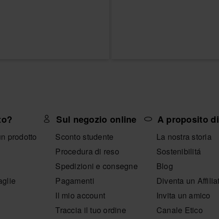
to?
Sul negozio online
A proposito d
un prodotto
Sconto studente
La nostra storia
Procedura di reso
Sostenibilitá
Spedizioni e consegne
Blog
aglie
Pagamenti
Diventa un Affilia
Il mio account
Invita un amico
Traccia il tuo ordine
Canale Etico