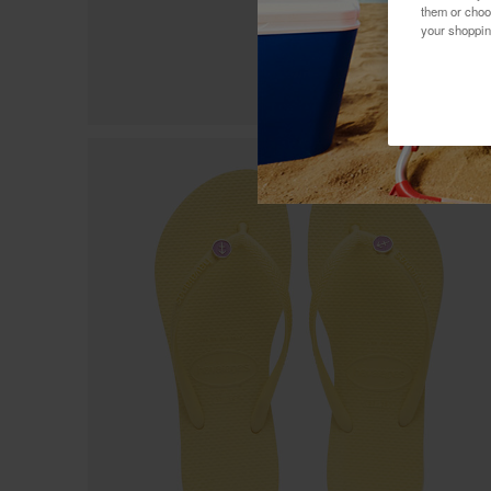
them or choo
your shoppin