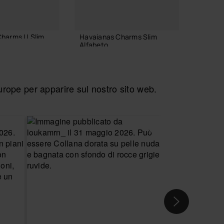
Charms U Slim
Havaianas Charms Slim
Havaia
Alfabeto
7,90 
3,90 €
ope per apparire sul nostro sito web.
 AL CARRELLO
AGGI
AGGIUNGI AL CARRELLO