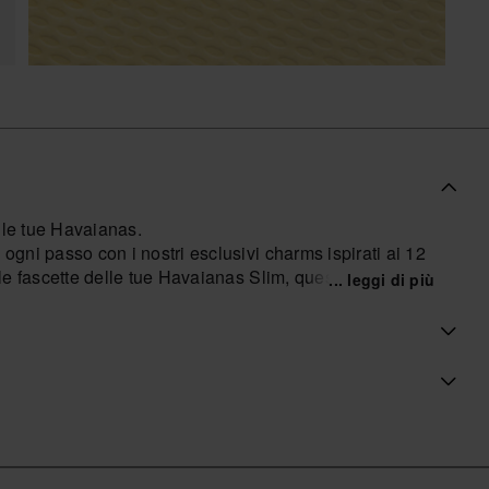
 le tue Havaianas.
ogni passo con i nostri esclusivi charms ispirati ai 12
lle fascette delle tue Havaianas Slim, questi piccoli
... leggi di più
tà al tuo look estivo. Trova il tuo e personalizza le tue
ozio ufficiale Havaianas in Italia, e porta il tuo stile a