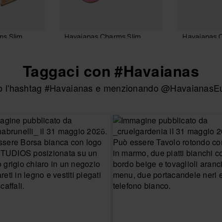
ms Slim
Havaianas Charms Slim
Havaianas 
7,90 €
3,90 €
Taggaci con #Havaianas
ndo l'hashtag #Havaianas e menzionando @HavaianasEur
 CARRELLO
AGGIUNGI AL CARRELLO
AGGIUNGI