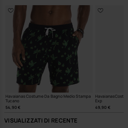
Vestiti con stile e celebra la diversità del Brasile nella tua prossima
avventura acquatica!
Acquista online su www.havaianas-store.com, il negozio ufficiale
Havaianas in Italia, e porta il tuo stile a un livello superiore.
Havaianas Costume Da Bagno Medio Stampa
HavaianasCostum
Tucano
Exp
54,90 €
49,90 €
VISUALIZZATI DI RECENTE