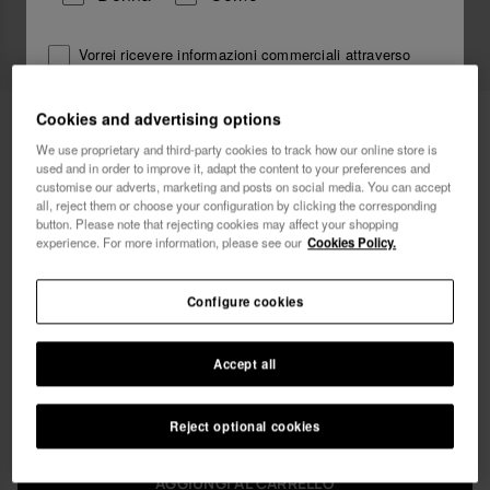
Vorrei ricevere informazioni commerciali attraverso
qualsiasi mezzo. Ho letto e accetto
l'Informativa sulla
Privacy
.
54,90 €
Cookies and advertising options
Havaianas Costume Da Bagno Medio
Stampa El Salvador
We use proprietary and third-party cookies to track how our online store is
voglio un 10% di sconto
used and in order to improve it, adapt the content to your preferences and
customise our adverts, marketing and posts on social media. You can accept
Spedizione gratuita su tutti i tuoi ordini
all, reject them or choose your configuration by clicking the corresponding
button. Please note that rejecting cookies may affect your shopping
experience. For more information, please see our
Cookies Policy.
Configure cookies
Seleziona la tua taglia
Accept all
xs
s
m
l
xl
Reject optional cookies
AGGIUNGI AL CARRELLO