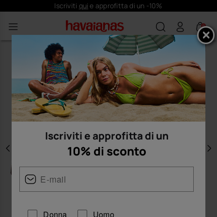
Iscriviti
qui
e approfitta di un -10%
0
Iscriviti e approfitta di un
10% di sconto
Precedente
A
Donna
Uomo