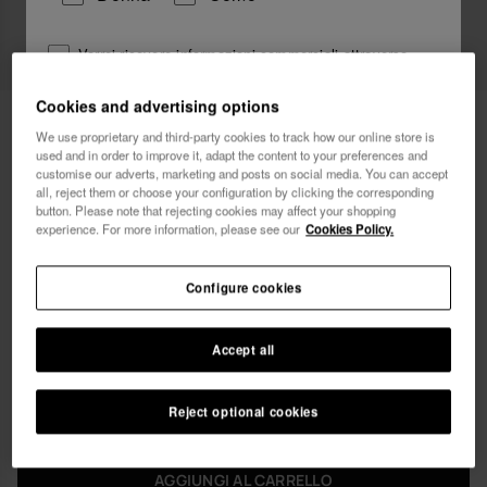
Vorrei ricevere informazioni commerciali attraverso
qualsiasi mezzo. Ho letto e accetto
l'Informativa sulla
Privacy
.
Cookies and advertising options
54,90 €
Havaianas Costume Da Bagno Medio
We use proprietary and third-party cookies to track how our online store is
Stampa Tropicale
used and in order to improve it, adapt the content to your preferences and
voglio un 10% di sconto
customise our adverts, marketing and posts on social media. You can accept
Spedizione gratuita su tutti i tuoi ordini
all, reject them or choose your configuration by clicking the corresponding
button. Please note that rejecting cookies may affect your shopping
experience. For more information, please see our
Cookies Policy.
Configure cookies
Seleziona la tua taglia
Accept all
xs
s
m
l
xl
Reject optional cookies
AGGIUNGI AL CARRELLO