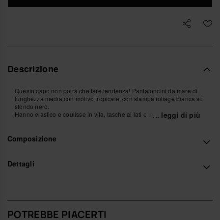
Descrizione
Questo capo non potrà che fare tendenza! Pantaloncini da mare di
lunghezza media con motivo tropicale, con stampa foliage bianca su
sfondo nero.
Hanno elastico e coulisse in vita, tasche ai lati e una tasca sul retro.
... leggi di più
Un modello brasiliano intramontabile.
Acquista online su www.havaianas-store.com, il negozio ufficiale
Composizione
Havaianas in Italia, e porta il tuo stile a un livello superiore.
Dettagli
POTREBBE PIACERTI