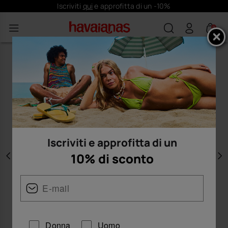
Iscriviti
qui
e approfitta di un -10%
0
Iscriviti e approfitta di un
10% di sconto
Precedente
A
Donna
Uomo