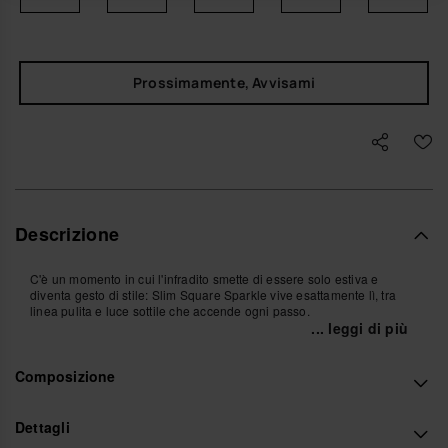
Prossimamente, Avvisami
Descrizione
C'è un momento in cui l'infradito smette di essere solo estiva e
diventa gesto di stile: Slim Square Sparkle vive esattamente lì, tra
linea pulita e luce sottile che accende ogni passo.
... leggi di più
La punta squadrata disegna il piede con decisione, lasciando le dita
libere, in vista, pronte a seguire il movimento del corpo. L'infradito
Composizione
accompagna la camminata con una flessibilità naturale, aderisce al
passo senza mai costringerlo, e il gioco di riflessi sulle fascette
segue la luce mentre ti muovi, tra giorno e sera.
Dettagli
Le fascette, morbide ma definite, avvolgono il piede con un equilibrio