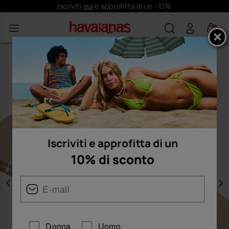
Iscriviti
qui
e approfitta di un -10%
0
Iscriviti e approfitta di un
10% di sconto
Precedente
A
Donna
Uomo