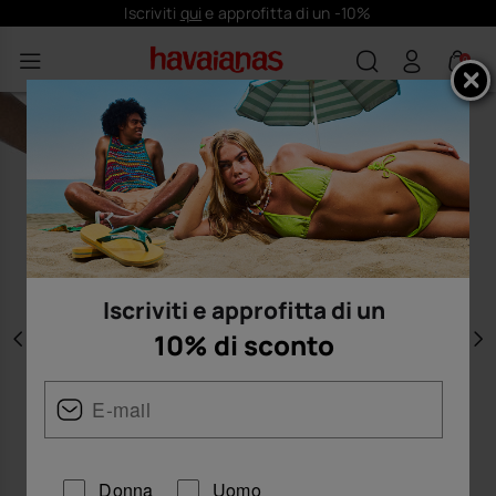
Iscriviti
qui
e approfitta di un -10%
0
Iscriviti e approfitta di un
10% di sconto
Precedente
A
Donna
Uomo