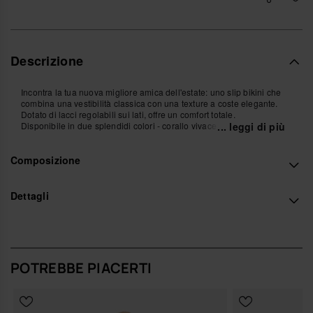
Descrizione
Incontra la tua nuova migliore amica dell'estate: uno slip bikini che
combina una vestibilità classica con una texture a coste elegante.
Dotato di lacci regolabili sui lati, offre un comfort totale.
Disponibile in due splendidi colori - corallo vivace e turchese fresco -
... leggi di più
è ideale per creare il tuo look da spiaggia perfetto.
Elegante, comodo e pratico, è un must per le tue avventure estive.
Composizione
Acquista online su www.havaianas-store.com, il negozio ufficiale
Havaianas in Italia, e porta il tuo stile a un livello superiore.
Dettagli
POTREBBE PIACERTI