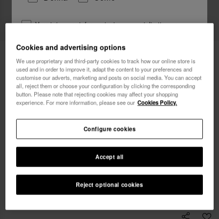
Vorrei ricevere informazioni commerciali attraverso
qualsiasi mezzo. Ho letto e accetto
l'Informativa sulla
Privacy
.
Cookies and advertising options
34,90 €
Havaianas Slip Bikini Classic Fit Rib
We use proprietary and third-party cookies to track how our online store is
used and in order to improve it, adapt the content to your preferences and
voglio un 10% di sconto
customise our adverts, marketing and posts on social media. You can accept
all, reject them or choose your configuration by clicking the corresponding
button. Please note that rejecting cookies may affect your shopping
experience. For more information, please see our
Cookies Policy.
Seleziona la tua taglia
Configure cookies
xs
s
m
l
xl
Accept all
Reject optional cookies
AGGIUNGI AL CARRELLO