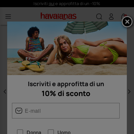
Iscriviti
qui
e approfitta di un -10%
0
Iscriviti e approfitta di un
10% di sconto
Precedente
A
Donna
Uomo