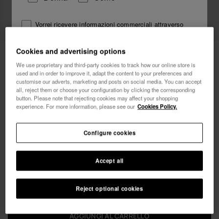
Vorrei ricevere informazioni commerciali attraverso
qualsiasi mezzo. Ho letto e accetto
l'Informativa sulla
Privacy
.
Cookies and advertising options
49,90 €
Havaianas Vestito Lungo Da Spiaggia
Reveillon
We use proprietary and third-party cookies to track how our online store is
used and in order to improve it, adapt the content to your preferences and
voglio un 10% di sconto
customise our adverts, marketing and posts on social media. You can accept
Spedizione gratuita. Ultimi giorni!
all, reject them or choose your configuration by clicking the corresponding
button. Please note that rejecting cookies may affect your shopping
experience. For more information, please see our
Cookies Policy.
Configure cookies
Seleziona la tua taglia
Accept all
xs
s
m
l
xl
Reject optional cookies
AGGIUNGI AL CARRELLO