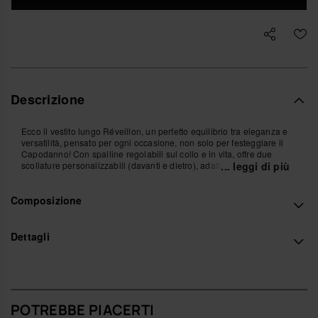
Descrizione
Ecco il vestito lungo Réveillon, un perfetto equilibrio tra eleganza e
versatilità, pensato per ogni occasione, non solo per festeggiare il
Capodanno! Con spalline regolabili sul collo e in vita, offre due
scollature personalizzabili (davanti e dietro), adattandosi
... leggi di più
perfettamente a diverse silhouette.
Realizzato in lino e foderato fino al ginocchio per un maggiore
Composizione
comfort, è pratico e raffinato allo stesso tempo.
Un dettaglio speciale? Le spalline sono decorate con piccole
conchiglie alle estremità, aggiungendo un tocco estivo sofisticato.
Perfetto per una festa estiva o un'uscita casual, questo vestito è la
Dettagli
scelta ideale per un look fresco e senza sforzo.
Acquista online su www.havaianas-store.com, il negozio ufficiale
Havaianas in Italia, e porta il tuo stile a un livello superiore.
POTREBBE PIACERTI