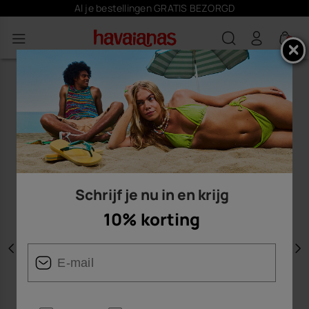
Al je bestellingen GRATIS BEZORGD
0
Schrijf je nu in en krijg
10% korting
Vorige
V