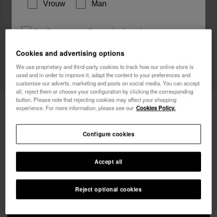
Vrouw
Man
Ik wil graag, op welke manier dan ook,
reclamemededelingen ontvangen. Ik heb het
Cookies and advertising options
Privacybeleid
gelezen en ga hiermee akkoord.
Web Exclusive
We use proprietary and third-party cookies to track how our online store is
used and in order to improve it, adapt the content to your preferences and
ik wil 10% korting
customise our adverts, marketing and posts on social media. You can accept
all, reject them or choose your configuration by clicking the corresponding
button. Please note that rejecting cookies may affect your shopping
Havaianas Beach Necessaire Metallic
28,00 €
experience. For more information, please see our
Cookies Policy.
Gratis bezorging op al je bestellingen
Configure cookies
Accept all
Reject optional cookies
IN WINKELMAND