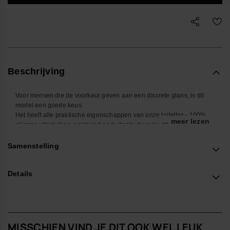
Beschrijving
Voor mensen die de voorkeur geven aan een discrete glans, is dit
model een goede keus.
Het heeft alle praktische eigenschappen van onze toilettas - 100%
... meer lezen
silicone, ritssluiting, polsband en buitentextuur als de zool van onze
slippers, in combinatie met een chique metallic afwerking.
Om je in stijl te organiseren.
Samenstelling
- Afmetingen: 23 x 17 x 4,5 cm
Details
Shop online at www.havaianas-store.com, de officiële Havaianas-
winkel in Nederland, en til je stijl naar een hoger niveau.
MISSCHIEN VIND JE DIT OOK WEL LEUK