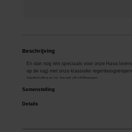
Beschrijving
En dan nog iets speciaals voor onze Hava lovers!
op de rug) met onze klassieke regenboogstrepen
Verkrijgbaar in zwart of olijfgroen.
Shop online at www.havaianas-store.com, de offici
Samenstelling
een hoger niveau.
Details