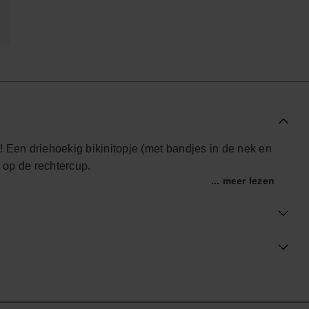
 Een driehoekig bikinitopje (met bandjes in de nek en
 op de rechtercup.
... meer lezen
ële Havaianas-winkel in Nederland, en til je stijl naar