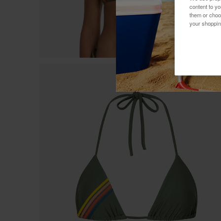
content to y
them or choo
your shoppin