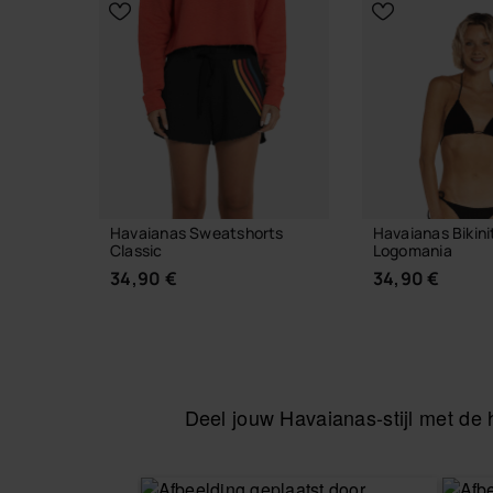
KIES JE MAAT
Havaianas Sweatshorts
Havaianas Bikini
Classic
Logomania
34,90 €
34,90 €
Deel jouw Havaianas-stijl met d
KIES JE MAAT
KIES JE