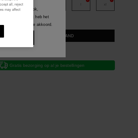
cept all, reject
xs
s
m
l
xl
Luna
welke manier dan ook,
ies may affect
len.
gen ontvangen. Ik heb het
Alles bekijken
ezen en ga hiermee akkoord.
len.
IN WINKELMAND
 10% korting
Gratis bezorging op al je bestellingen