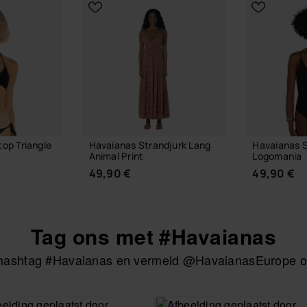
top Triangle
Havaianas Strandjurk Lang
Havaianas 
Animal Print
Logomania
49,90 €
49,90 €
Tag ons met #Havaianas
e hashtag #Havaianas en vermeld @HavaianasEurope om
 MAAT
KIES JE MAAT
KIES