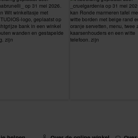
 je helpen
Over de online winkel
Over