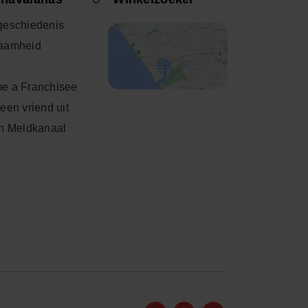
geschiedenis
aamheid
e a Franchisee
een vriend uit
h Meldkanaal