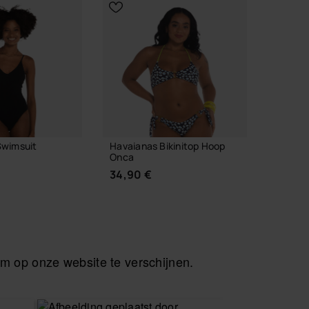
Swimsuit
Havaianas Bikinitop Hoop
Havaia
Onca
Classic
34,90 €
34,90
 op onze website te verschijnen.
 JE MAAT
KIES JE MAAT