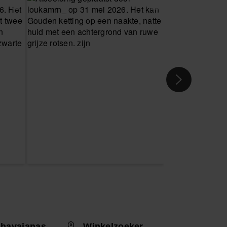
 havaianas
Winkelzoeker