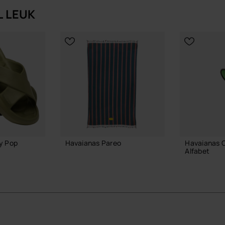
L LEUK
y Pop
Havaianas Pareo
Havaianas 
Alfabet
40,00 €
3,90 €
IN WINKELMAND
IN W